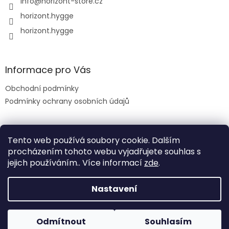
info
@
horizont-store.cz
horizont.hygge
horizont.hygge
Informace pro Vás
Obchodní podmínky
Podmínky ochrany osobních údajů
Tento web používá soubory cookie. Dalším
procházením tohoto webu vyjadřujete souhlas s
jejich používáním.. Více informací
zde
.
Nastavení
Vytvořil Shoptet
Odmítnout
Souhlasím
Copyright 2026
HORIZONT
. Všechna práva vyhrazena.
Poštovné zdarma při objednávce nad 1 500 Kč!