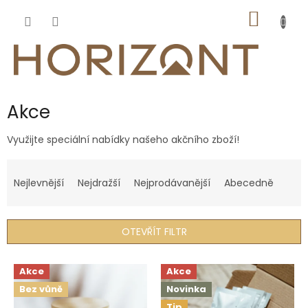
Přejít
NÁKUP
na
obsah
KOŠÍK
Akce
Využijte speciální nabídky našeho akčního zboží!
Ř
a
Nejlevnější
Nejdražší
Nejprodávanější
Abecedně
z
e
n
OTEVŘÍT FILTR
í
p
V
r
Akce
Akce
ý
o
Bez vůně
Novinka
p
d
Tip