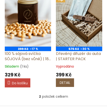
i
u
s
k
p
t
r
ů
o
d
u
k
t
ů
399 Kč
–17 %
575 Kč
–30 %
100 % sójová svíčka
Dřevěný difuzér do auta
SÓJOVÁ (bez vůně) | 180
| STARTER PACK
ml
Skladem
(1 ks)
Vyprodáno
329 Kč
399 Kč
DETAIL
Do košíku
2
položek celkem
O
v