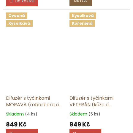
DETAIL
Do košíku
Ovocná
Kyselkavá
Kyselkavá
Kořeněná
Difuzér s tyčinkami
Difuzér s tyčinkami
MORAVA (rebarbora a
VETERÁN (kůže a
švestka) | 165 ml
kašmír) | 165 ml
Skladem
(4 ks)
Skladem
(5 ks)
849 Kč
849 Kč