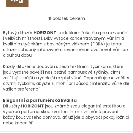
DETAIL
11
položek celkem
O
v
l
Bytový difuzér
HORIZONT
je ideálním řešením pro rozvonění
á
i velkých místností. Díky vysoce koncentrovaným vůním a
d
kvalitním tyčinkám s bavlněným vláknem (FIBRA) je tento
a
difuzér schopný intenzivně a rovnoměrně uvolňovat vůni po
c
dlouhou dobu.
í
p
Každý difuzér je dodáván s šesti textilními tyčinkami, které
r
jsou výrazně savější než běžné bambusové tyčinky, čímž
v
zajišťují silnější a rychlejší rozptyl vůně. Doporučujeme začít s
k
čtyřmi tyčkami, abyste si mohli přizpůsobit intenzitu vůně dle
y
vašich preferencí.
v
ý
Elegantní a parfumérská kvalita
p
Difuzéry
HORIZONT
jsou známé svou elegantní estetikou a
i
vysokou parfumérskou kvalitou. Intenzivní vůně provoní
s
každý kout vašeho domova, ať už jde o obývací pokoj, ložnici
u
nebo kancelář.