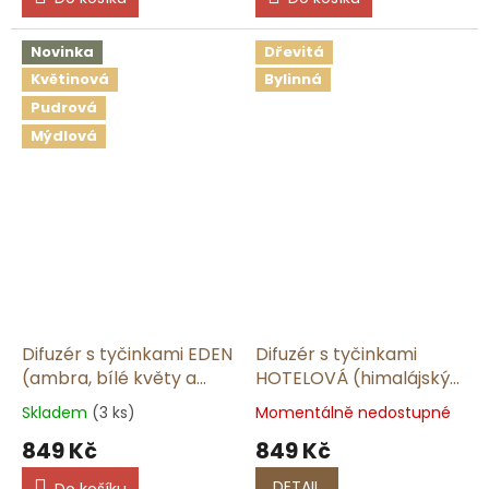
Novinka
Dřevitá
Květinová
Bylinná
Pudrová
Mýdlová
Difuzér s tyčinkami EDEN
Difuzér s tyčinkami
(ambra, bílé květy a
HOTELOVÁ (himalájský
jablko) | 165 ml
cedr a jasmín) | 165 ml
Skladem
(3 ks)
Momentálně nedostupné
849 Kč
849 Kč
DETAIL