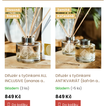
p
V
r
Ovocná
Zemitá
ý
o
Sladká
Kořeněná
p
d
i
u
s
k
p
t
r
ů
o
d
u
k
t
ů
Difuzér s tyčinkami ALL
Difuzér s tyčinkami
INCLUSIVE (ananas a
ANTIKVARIÁT (šafrán a
kokos) | 165 ml
dřevo) | 165 ml
Skladem
(3 ks)
Skladem
(>5 ks)
849 Kč
849 Kč
Do košíku
Do košíku