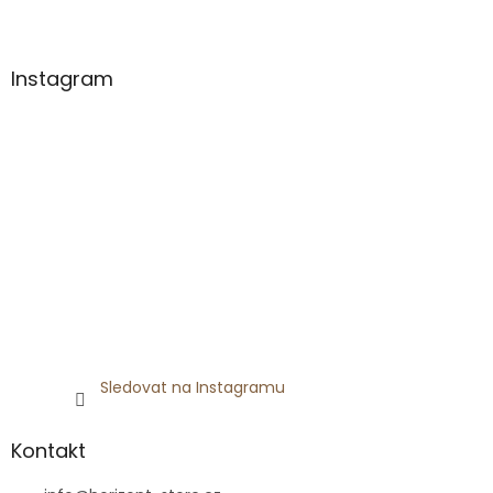
Z
á
p
a
Instagram
t
í
Sledovat na Instagramu
Kontakt