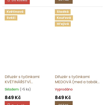
Do košíku
Květinová
Sladká
Svěží
Kouřová
Hřejivá
Difuzér s tyčinkami
Difuzér s tyčinkami
KVĚTINÁŘSTVÍ
MEDOVÁ (med a tabák)
(magnólie a hruška) |
| 165 ml
Skladem
(>5 ks)
Vyprodáno
165 ml
849 Kč
849 Kč