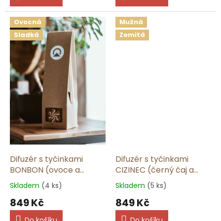
Ovocná
Mužná
Sladká
Zemitá
Difuzér s tyčinkami
Difuzér s tyčinkami
BONBON (ovoce a
CIZINEC (černý čaj a
krém) | 165 ml
pepř) | 165 ml
Skladem
(4 ks)
Skladem
(5 ks)
849 Kč
849 Kč
Do košíku
Do košíku