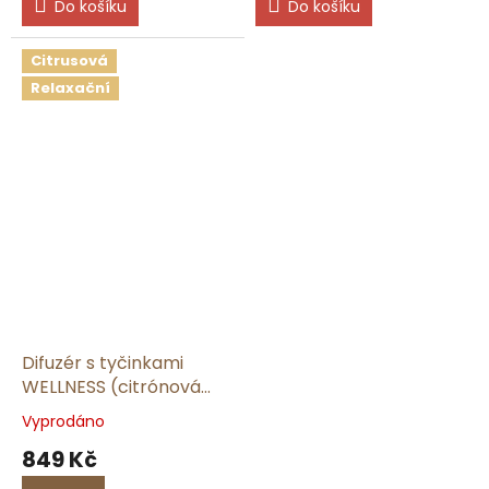
Do košíku
Do košíku
Citrusová
Relaxační
Difuzér s tyčinkami
WELLNESS (citrónová
tráva a zázvor) | 165 ml
Vyprodáno
849 Kč