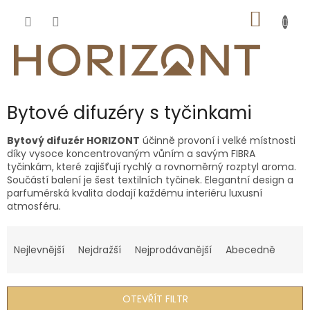
Přejít
NÁKUP
na
obsah
KOŠÍK
Bytové difuzéry s tyčinkami
Bytový difuzér HORIZONT
účinně provoní i velké místnosti
díky vysoce koncentrovaným vůním a savým FIBRA
tyčinkám, které zajišťují rychlý a rovnoměrný rozptyl aroma.
Součástí balení je šest textilních tyčinek. Elegantní design a
parfumérská kvalita dodají každému interiéru luxusní
atmosféru.
Ř
a
Nejlevnější
Nejdražší
Nejprodávanější
Abecedně
z
e
n
OTEVŘÍT FILTR
í