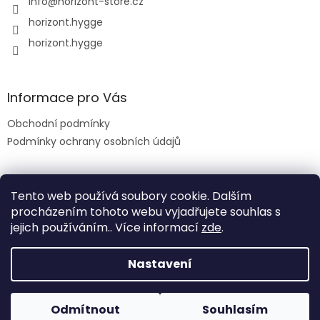
info
@
horizont-store.cz
horizont.hygge
horizont.hygge
Informace pro Vás
Obchodní podmínky
Podmínky ochrany osobních údajů
Tento web používá soubory cookie. Dalším
procházením tohoto webu vyjadřujete souhlas s
jejich používáním.. Více informací
zde
.
Nastavení
Vytvořil Shoptet
Odmítnout
Souhlasím
Copyright 2026
HORIZONT
. Všechna práva vyhrazena.
Poštovné zdarma při objednávce nad 1 500 Kč!