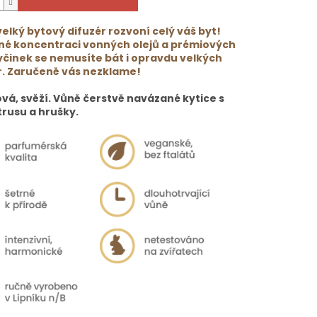
elký bytový difuzér rozvoní celý váš byt!
lné koncentraci vonných olejů a prémiových
yčinek se nemusíte bát i opravdu velkých
r. Zaručeně vás nezklame!
vá, svěží. Vůně čerstvě navázané kytice s
trusu a hrušky.