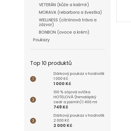
VETERÁN (kůže a kašmír)
MORAVA (rebarbora a švestka)
WELLNESS (citrónová tráva a
zázvor)
BONBON (ovoce a krém)
Poukazy
Top 10 produktů
Dárkový poukaz v hodnotě
1 000 Kč
1 000 Kč
100 % sójová svíčka
HOTELOVÁ (himalájský
cedr a jasmín) | 400 ml
749 Kč
Dárkový poukaz v hodnotě
2 000 Kč
2 000 Kč