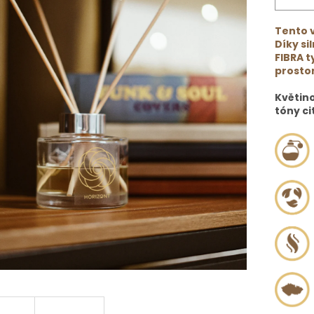
Tento v
Díky si
FIBRA t
prosto
Květino
tóny ci