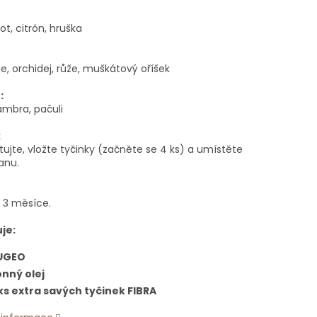
t, citrón, hruška
, orchidej, růže, muškátový oříšek
:
ambra, pačuli
:
ujte, vložte tyčinky (začněte se 4 ks) a umístěte
anu.
ě 3 měsíce.
je:
UGEO
nný olej
ks extra savých tyčinek FIBRA