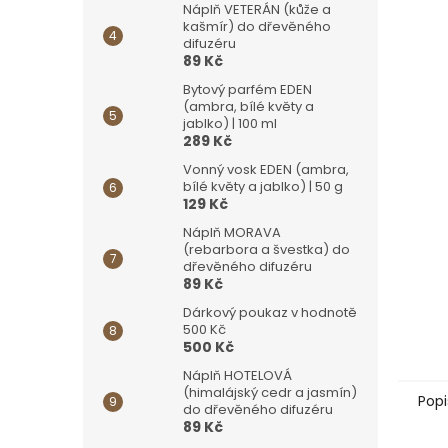
Náplň VETERÁN (kůže a
kašmír) do dřevěného
difuzéru
89 Kč
Bytový parfém EDEN
(ambra, bílé květy a
jablko) | 100 ml
289 Kč
Vonný vosk EDEN (ambra,
bílé květy a jablko) | 50 g
129 Kč
Náplň MORAVA
(rebarbora a švestka) do
dřevěného difuzéru
89 Kč
Dárkový poukaz v hodnotě
500 Kč
500 Kč
Náplň HOTELOVÁ
(himalájský cedr a jasmín)
Popi
do dřevěného difuzéru
89 Kč