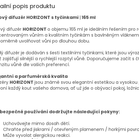
ailní popis produktu
ový difuzér HORIZONT s tyčinkami
|
165 ml
vý difuzér
HORIZONT
o objemu 165 ml je ideálním řešením pro r
entrovaným vůním a kvalitním tyčinkám s bavlněným vláknem (F
noměrně uvolňovat vůni po dlouhou dobu.
ý difuzér je dodáván s šesti textilními tyčinkami, které jsou vý
 zajišťují silnější a rychlejší rozptyl vůně. Doporučujeme začít s 
nzitu vůně dle vašich preferencí.
gantní a parfumérská kvalita
uzéry
HORIZONT
jsou známé svou elegantní estetikou a vysokou 
oní každý kout vašeho domova, ať už jde o obývací pokoj, ložnic
 bezpečné používání dodržujte následující pokyny:
Uchovávejte mimo dosah dětí.
Chraňte před jiskrami / otevřeným plamenem / horkými povr
Může vyvolat alergickou reakci.