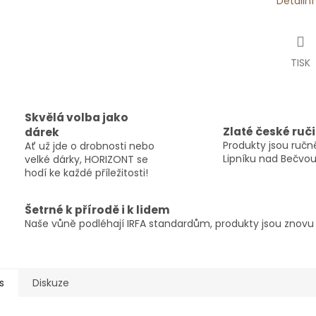
Detailn
TISK
Skvělá volba jako
Zlaté české ruč
dárek
Produkty jsou ručně
Ať už jde o drobnosti nebo
Lipníku nad Bečvou
velké dárky, HORIZONT se
hodí ke každé příležitosti!
Šetrné k přírodě i k lidem
Naše vůně podléhají IRFA standardům, produkty jsou znovu p
s
Diskuze