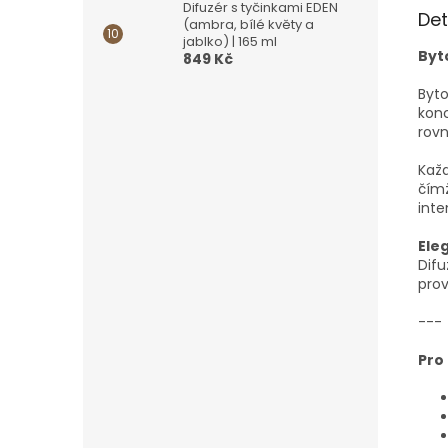
Difuzér s tyčinkami EDEN
Det
(ambra, bílé květy a
jablko) | 165 ml
Byt
849 Kč
Byto
konc
rov
Každ
čímž
inte
Ele
Dif
prov
---
Pro