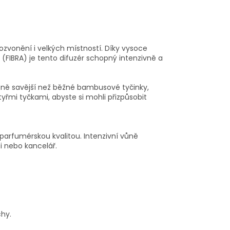
ozvonění i velkých místností. Díky vysoce
IBRA) je tento difuzér schopný intenzivně a
razně savější než běžné bambusové tyčinky,
čtyřmi tyčkami, abyste si mohli přizpůsobit
parfumérskou kvalitou. Intenzivní vůně
i nebo kancelář.
chy.