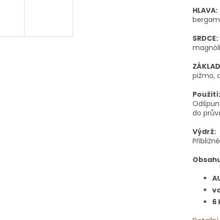
HLAVA:
bergamo
SRDCE:
magnólie
ZÁKLAD
pižmo, 
Použití
Odšpunt
do prův
Výdrž:
Přibližn
Obsahu
A
vo
6 