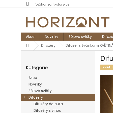
Přejít
info@horizont-store.cz
na
obsah
Akce
Novinky
Sójové svíčky
Difuzé
Domů
Difuzéry
Difuzér s tyčinkami KVĚTIN
P
Dif
o
Přeskočit
s
Kategorie
kategorie
Květi
t
r
Akce
a
Novinky
n
Sójové svíčky
n
í
Difuzéry
p
Difuzéry do auta
a
Difuzéry s vlnou