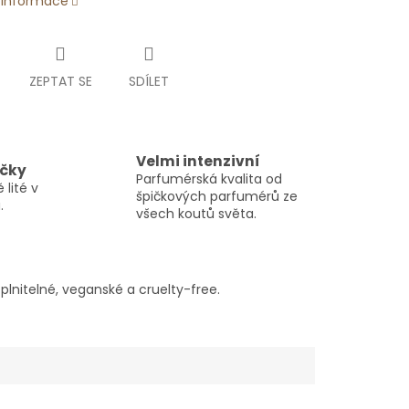
í informace
ZEPTAT SE
SDÍLET
Velmi intenzivní
ičky
Parfumérská kvalita od
 lité v
špičkových parfumérů ze
.
všech koutů světa.
lnitelné, veganské a cruelty-free.