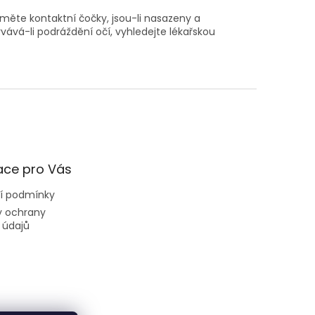
jměte kontaktní čočky, jsou-li nasazeny a
á-li podráždění očí, vyhledejte lékařskou
ace pro Vás
í podmínky
 ochrany
 údajů