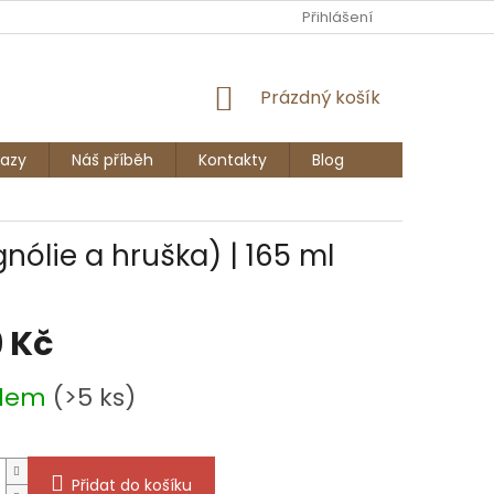
Ů
Přihlášení
NÁKUPNÍ
Prázdný košík
KOŠÍK
azy
Náš příběh
Kontakty
Blog
nólie a hruška) | 165 ml
 Kč
adem
(>5 ks)
Přidat do košíku