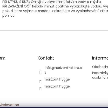
PŘI STYKU S KŮŽÍ: Omyjte velkým množstvím vody a mýdla.
PŘI ZASAŽENÍ OČÍ: Několik minut opatrně vyplachujte vodou. Vy
pokud je lze vyjmout snadno. Pokračujte ve vyplachování. Přetrváv
pomoc.
ram
Kontakt
Inform
Obchodn
info
@
horizont-store.c
z
Podmínky
osobních
horizont.hygge
horizont.hygge
Sledovat na