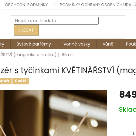
OBCHODNÍ PODMÍNKY
PODMÍNKY OCHRANY OSOBNÍCH ÚDAJ
HLEDAT
ry
Bytové parfémy
Vonné vosky
Vůně
Pouk
ÁŘSTVÍ (magnólie a hruška) | 165 ml
uzér s tyčinkami KVĚTINÁŘSTVÍ (mag
nová
Svěží
849
Měrná
Skl
cena: