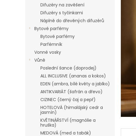
n
Difuzéry na zavěšení
e
Difuzéry s tyčinkami
l
Náplně do dřevěných difuzérů
Bytové parfémy
Bytové parfémy
Parfémník
Vonné vosky
Vůně
Poslední šance (doprodej)
ALL INCLUSIVE (ananas a kokos)
EDEN (ambra, bílé květy a jablko)
ANTIKVARIÁT (šafrán a dřevo)
CIZINEC (černý čaj a pepř)
HOTELOVÁ (himalájský cedr a
jasmín)
KVĚTINÁŘSTVÍ (magnólie a
hruška)
MEDOVÁ (med a tabák)