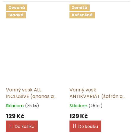
Ovocná
Zemitá
Sladká
Kořeněná
Vonný vosk ALL
Vonný vosk
INCLUSIVE (ananas a
ANTIKVARIÁT (šafrán a
kokos) | 50 g
dřevo) | 50 g
Skladem
(>5 ks)
Skladem
(>5 ks)
129 Kč
129 Kč
Do košíku
Do košíku