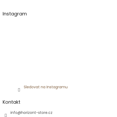
á
p
a
Instagram
t
í
Sledovat na Instagramu
Kontakt
info
@
horizont-store.cz