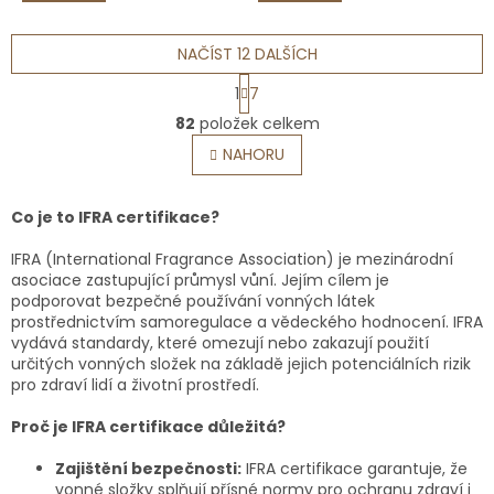
NAČÍST 12 DALŠÍCH
S
1
7
t
O
r
82
položek celkem
v
á
l
NAHORU
n
á
k
o
d
v
a
Co je to IFRA certifikace?
á
c
n
í
IFRA (International Fragrance Association) je mezinárodní
í
p
asociace zastupující průmysl vůní. Jejím cílem je
r
podporovat bezpečné používání vonných látek
v
prostřednictvím samoregulace a vědeckého hodnocení. IFRA
k
vydává standardy, které omezují nebo zakazují použití
y
určitých vonných složek na základě jejich potenciálních rizik
v
pro zdraví lidí a životní prostředí.
ý
p
Proč je IFRA certifikace důležitá?
i
s
Zajištění bezpečnosti:
IFRA certifikace garantuje, že
u
vonné složky splňují přísné normy pro ochranu zdraví i