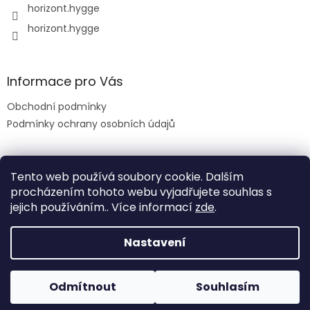
horizont.hygge
horizont.hygge
Informace pro Vás
Obchodní podmínky
Podmínky ochrany osobních údajů
Tento web používá soubory cookie. Dalším
procházením tohoto webu vyjadřujete souhlas s
jejich používáním.. Více informací
zde
.
Nastavení
Vytvořil Shoptet
Odmítnout
Souhlasím
Copyright 2026
HORIZONT
. Všechna práva vyhrazena.
Poštovné zdarma při objednávce nad 1 500 Kč!