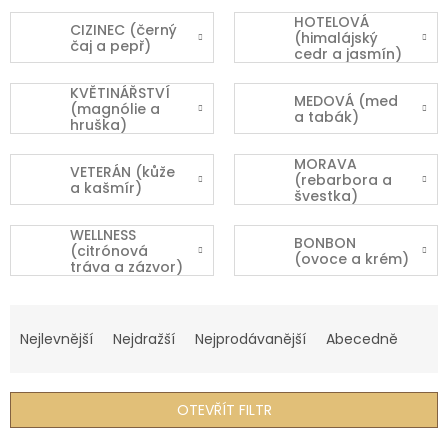
HOTELOVÁ
CIZINEC (černý
(himalájský
čaj a pepř)
cedr a jasmín)
KVĚTINÁŘSTVÍ
MEDOVÁ (med
(magnólie a
a tabák)
hruška)
MORAVA
VETERÁN (kůže
(rebarbora a
a kašmír)
švestka)
WELLNESS
BONBON
(citrónová
(ovoce a krém)
tráva a zázvor)
Ř
a
Nejlevnější
Nejdražší
Nejprodávanější
Abecedně
z
e
n
OTEVŘÍT FILTR
í
p