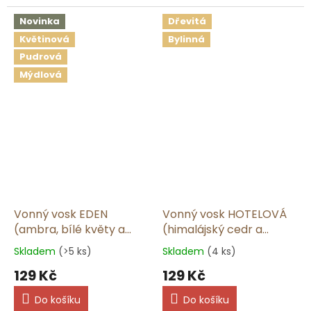
Novinka
Dřevitá
Květinová
Bylinná
Pudrová
Mýdlová
Vonný vosk EDEN
Vonný vosk HOTELOVÁ
(ambra, bílé květy a
(himalájský cedr a
jablko) | 50 g
jasmín) | 50 g
Skladem
(>5 ks)
Skladem
(4 ks)
129 Kč
129 Kč
Do košíku
Do košíku