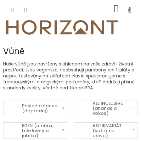
Přejít
NÁKUP
na
obsah
KOŠÍK
Vůně
Naše vůně jsou navrženy s ohledem na vaše zdraví i životní
prostředí. Jsou veganské, neobsahují parabeny ani ftaláty a
nejsou testovány na zvířatech. Navíc spolupracujeme s
francouzskými a anglickými parfuméry, kteří dodržují přísné
standardy kvality, včetně certifikace IFRA.
ALL INCLUSIVE
Poslední šance
(ananas a
(doprodej)
kokos)
EDEN (ambra,
ANTIKVARIÁT
bílé květy a
(šafrán a
jablko)
dřevo)