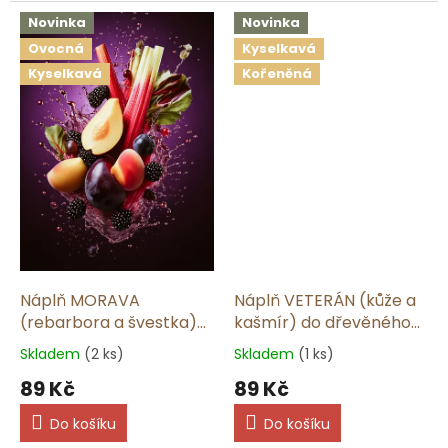
Novinka
Novinka
Ovocná
Kyselkavá
Kyselkavá
Kořeněná
Náplň MORAVA
Náplň VETERÁN (kůže a
(rebarbora a švestka)
kašmír) do dřevěného
do dřevěného difuzéru
difuzéru
Skladem
(2 ks)
Skladem
(1 ks)
89 Kč
89 Kč
Do košíku
Do košíku