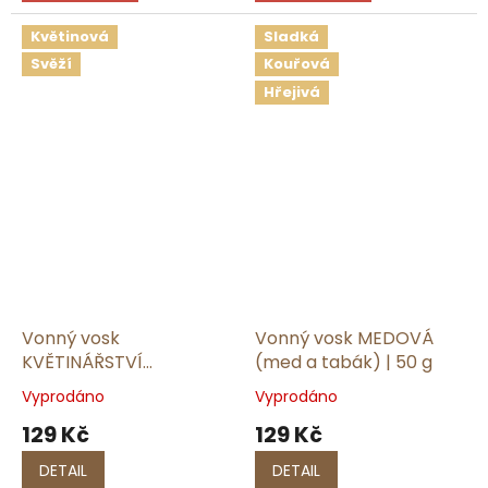
Květinová
Sladká
Svěží
Kouřová
Hřejivá
Vonný vosk
Vonný vosk MEDOVÁ
KVĚTINÁŘSTVÍ
(med a tabák) | 50 g
(magnólie a hruška) | 50
Vyprodáno
Vyprodáno
g
129 Kč
129 Kč
DETAIL
DETAIL