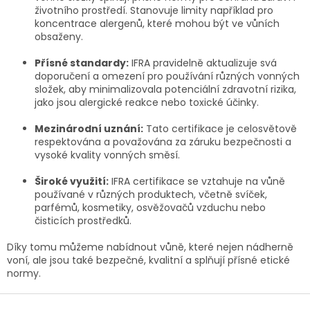
životního prostředí. Stanovuje limity například pro
koncentrace alergenů, které mohou být ve vůních
obsaženy.
Přísné standardy:
IFRA pravidelně aktualizuje svá
doporučení a omezení pro používání různých vonných
složek, aby minimalizovala potenciální zdravotní rizika,
jako jsou alergické reakce nebo toxické účinky.
Mezinárodní uznání:
Tato certifikace je celosvětově
respektována a považována za záruku bezpečnosti a
vysoké kvality vonných směsí.
Široké využití:
IFRA certifikace se vztahuje na vůně
používané v různých produktech, včetně svíček,
parfémů, kosmetiky, osvěžovačů vzduchu nebo
čisticích prostředků.
Díky tomu můžeme nabídnout vůně, které nejen nádherně
voní, ale jsou také bezpečné, kvalitní a splňují přísné etické
normy.
Z