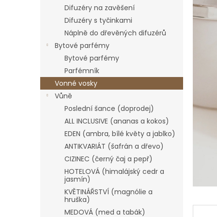
n
Difuzéry na zavěšení
e
Difuzéry s tyčinkami
l
Náplně do dřevěných difuzérů
Bytové parfémy
Bytové parfémy
Parfémník
Vonné vosky
Vůně
Poslední šance (doprodej)
ALL INCLUSIVE (ananas a kokos)
EDEN (ambra, bílé květy a jablko)
ANTIKVARIÁT (šafrán a dřevo)
CIZINEC (černý čaj a pepř)
HOTELOVÁ (himalájský cedr a
jasmín)
KVĚTINÁŘSTVÍ (magnólie a
hruška)
MEDOVÁ (med a tabák)