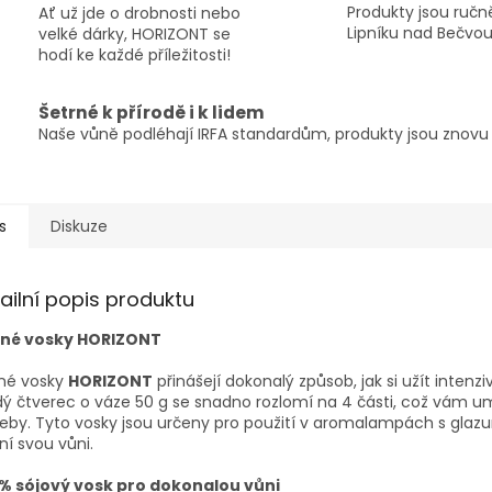
Produkty jsou ručně
Ať už jde o drobnosti nebo
Lipníku nad Bečvou
velké dárky, HORIZONT se
hodí ke každé příležitosti!
Šetrné k přírodě i k lidem
Naše vůně podléhají IRFA standardům, produkty jsou znovu p
s
Diskuze
ailní popis produktu
né vosky HORIZONT
né vosky
HORIZONT
přinášejí dokonalý způsob, jak si užít inten
ý čtverec o váze 50 g se snadno rozlomí na 4 části, což vám um
eby. Tyto vosky jsou určeny pro použití v aromalampách s glaz
ní svou vůni.
 % sójový vosk pro dokonalou vůni