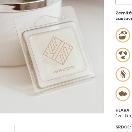
Zemitá,
zastavi
HLAVA:
švestka,
SRDCE: