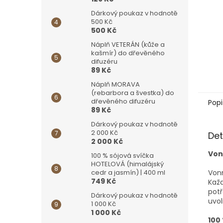
Dárkový poukaz v hodnotě
500 Kč
500 Kč
Náplň VETERÁN (kůže a
kašmír) do dřevěného
difuzéru
89 Kč
Náplň MORAVA
(rebarbora a švestka) do
dřevěného difuzéru
Popi
89 Kč
Dárkový poukaz v hodnotě
2 000 Kč
Det
2 000 Kč
Von
100 % sójová svíčka
HOTELOVÁ (himalájský
Von
cedr a jasmín) | 400 ml
749 Kč
Každ
potř
Dárkový poukaz v hodnotě
uvol
1 000 Kč
1 000 Kč
100