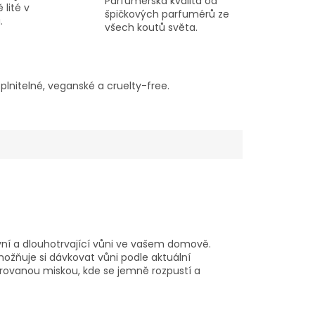
Parfumérská kvalita od
 lité v
špičkových parfumérů ze
.
všech koutů světa.
lnitelné, veganské a cruelty-free.
zivní a dlouhotrvající vůni ve vašem domově.
ožňuje si dávkovat vůni podle aktuální
urovanou miskou, kde se jemně rozpustí a