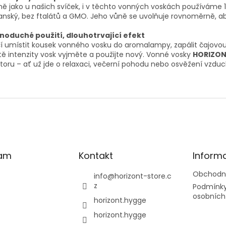
ně jako u našich svíček, i v těchto vonných voskách používáme 10
nský, bez ftalátů a GMO. Jeho vůně se uvolňuje rovnoměrně, ab
noduché použití, dlouhotrvající efekt
í umístit kousek vonného vosku do aromalampy, zapálit čajovou 
tě intenzity vosk vyjměte a použijte nový. Vonné vosky
HORIZO
toru – ať už jde o relaxaci, večerní pohodu nebo osvěžení vzduc
ram
Kontakt
Inform
Obchodn
info
@
horizont-store.c
z
Podmínky
osobních
horizont.hygge
horizont.hygge