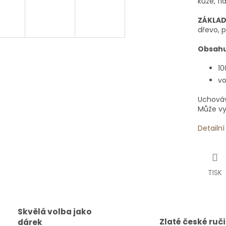
kůže, fi
ZÁKLAD
dřevo, p
Obsahu
10
vo
Uchováv
Může vyv
Detailn
TISK
Skvělá volba jako
Zlaté české ruč
dárek