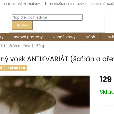
OBCHODNÍ PODMÍNKY
PODMÍNKY OCHRANY OSOBNÍCH ÚDAJ
HLEDAT
ry
Bytové parfémy
Vonné vosky
Vůně
Pouk
T (šafrán a dřevo) | 50 g
ný vosk ANTIKVARIÁT (šafrán a dřev
tá
Kořeněná
129
Měrná
Skl
cena: