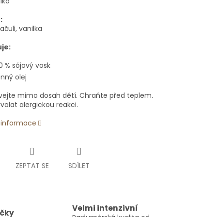
alka
:
ačuli, vanilka
je:
0 % sójový vosk
nný olej
ejte mimo dosah dětí. Chraňte před teplem.
olat alergickou reakci.
í informace
ZEPTAT SE
SDÍLET
Velmi intenzivní
ičky