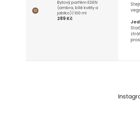
Bytový parfém EDEN
Stej
(ambra, bílé květy a
vega
jablko) | 100 ml
289 Kč
Jed
Stač
ztrá
pros
Z
á
p
a
t
Instag
í