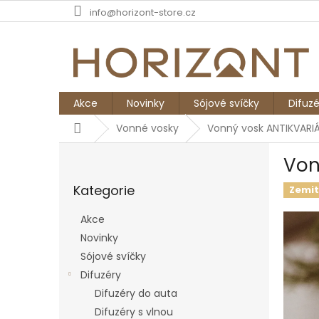
Přejít
info@horizont-store.cz
na
obsah
Akce
Novinky
Sójové svíčky
Difuzé
Domů
Vonné vosky
Vonný vosk ANTIKVARIÁ
P
Von
o
Přeskočit
s
Kategorie
kategorie
Zemi
t
r
Akce
a
Novinky
n
Sójové svíčky
n
í
Difuzéry
p
Difuzéry do auta
a
Difuzéry s vlnou