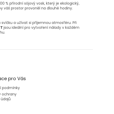
0 % přírodní sójový vosk, který je ekologický,
y váš prostor provoněl na dlouhé hodiny.
svíčku a užívat si příjemnou atmosféru. Při
NT
jsou ideální pro vytvoření nálady v každém
hu.
ace pro Vás
í podmínky
 ochrany
 údajů