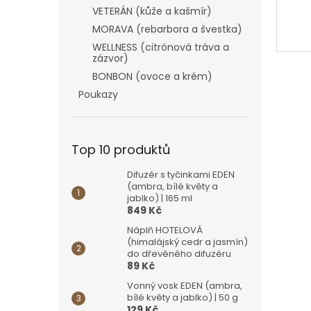
VETERÁN (kůže a kašmír)
MORAVA (rebarbora a švestka)
WELLNESS (citrónová tráva a
zázvor)
BONBON (ovoce a krém)
Poukazy
Top 10 produktů
Difuzér s tyčinkami EDEN
(ambra, bílé květy a
jablko) | 165 ml
849 Kč
Náplň HOTELOVÁ
(himalájský cedr a jasmín)
do dřevěného difuzéru
89 Kč
Vonný vosk EDEN (ambra,
bílé květy a jablko) | 50 g
129 Kč