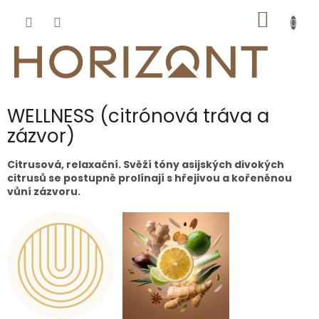
Přejít
NÁKUP
na
obsah
KOŠÍK
WELLNESS (citrónová tráva a
zázvor)
Citrusová, relaxační. Svěží tóny asijských divokých
citrusů se postupně prolínají s hřejivou a kořeněnou
vůní zázvoru.