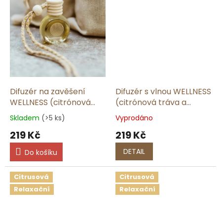
Difuzér na zavěšení
Difuzér s vlnou WELLNESS
WELLNESS (citrónová
(citrónová tráva a
tráva a zázvor) | 9 ml
zázvor)
Skladem
(>5 ks)
Vyprodáno
219 Kč
219 Kč
DETAIL
Do košíku
Citrusová
Citrusová
Relaxační
Relaxační