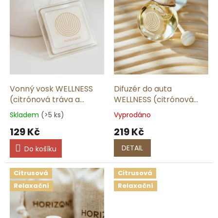
p
t
r
ů
o
d
u
k
t
ů
Vonný vosk WELLNESS
Difuzér do auta
(citrónová tráva a
WELLNESS (citrónová
zázvor) | 50 g
tráva a zázvor) | 9 ml
Skladem
(>5 ks)
Vyprodáno
129 Kč
219 Kč
DETAIL
Do košíku
Citrusová
Citrusová
Relaxační
Relaxační