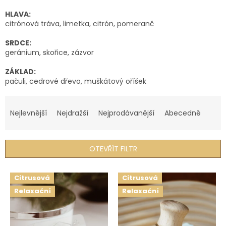
HLAVA:
citrónová tráva, limetka, citrón, pomeranč
SRDCE:
geránium, skořice, zázvor
ZÁKLAD:
pačuli, cedrové dřevo, muškátový oříšek
Ř
a
Nejlevnější
Nejdražší
Nejprodávanější
Abecedně
z
e
n
OTEVŘÍT FILTR
í
p
V
r
Citrusová
Citrusová
ý
o
Relaxační
Relaxační
p
d
i
u
s
k