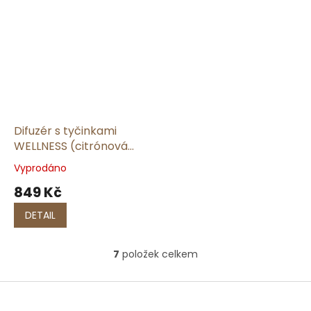
Difuzér s tyčinkami
WELLNESS (citrónová
tráva a zázvor) | 165 ml
Vyprodáno
849 Kč
DETAIL
7
položek celkem
O
v
l
Z
á
á