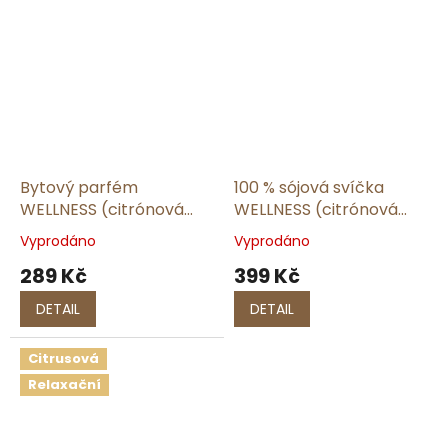
Bytový parfém
100 % sójová svíčka
WELLNESS (citrónová
WELLNESS (citrónová
tráva a zázvor) | 100 ml
tráva a zázvor) | 180 ml
Vyprodáno
Vyprodáno
289 Kč
399 Kč
DETAIL
DETAIL
Citrusová
Relaxační