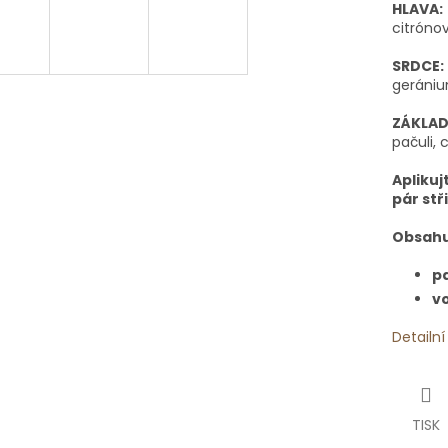
HLAVA:
citrónov
SRDCE:
geránium
ZÁKLAD
pačuli,
Aplikuj
pár stř
Obsahu
p
vo
Detailn
TISK