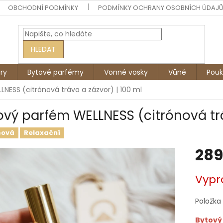
OBCHODNÍ PODMÍNKY
PODMÍNKY OCHRANY OSOBNÍCH ÚDAJ
HLEDAT
ry
Bytové parfémy
Vonné vosky
Vůně
Pouk
NESS (citrónová tráva a zázvor) | 100 ml
ový parfém WELLNESS (citrónová trá
sová
Relaxační
289
Měrná
Vypr
cena:
Položka
Bytový