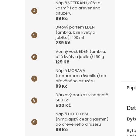
Náplň VETERÁN (kůže a
kašmír) do dřevěného
difuzéru
89 Kč
Bytový parfém EDEN
(ambra, bílé květy a
jablko) | 100 ml
289 Kč
Vonný vosk EDEN (ambra,
bílé květy a jablko) | 50 g
129 Kč
Náplň MORAVA
(rebarbora a švestka) do
dřevěného difuzéru
89 Kč
Popi
Dárkový poukaz v hodnotě
500 Kč
500 Kč
Det
Náplň HOTELOVÁ
Byt
(himalájský cedr a jasmín)
do dřevěného difuzéru
89 Kč
Byt