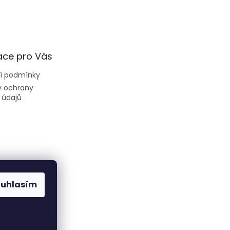
ace pro Vás
í podmínky
 ochrany
 údajů
ouhlasím