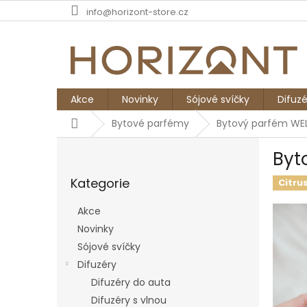
Přejít
info@horizont-store.cz
na
obsah
Akce
Novinky
Sójové svíčky
Difuzé
Domů
Bytové parfémy
Bytový parfém WELL
P
Byt
o
Přeskočit
s
Kategorie
kategorie
Citru
t
r
Akce
a
Novinky
n
Sójové svíčky
n
í
Difuzéry
p
Difuzéry do auta
a
Difuzéry s vlnou