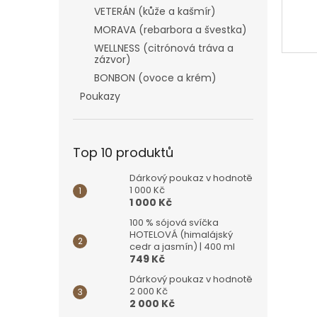
VETERÁN (kůže a kašmír)
MORAVA (rebarbora a švestka)
WELLNESS (citrónová tráva a
zázvor)
BONBON (ovoce a krém)
Poukazy
Top 10 produktů
Dárkový poukaz v hodnotě
1 000 Kč
1 000 Kč
100 % sójová svíčka
HOTELOVÁ (himalájský
cedr a jasmín) | 400 ml
749 Kč
Dárkový poukaz v hodnotě
2 000 Kč
2 000 Kč