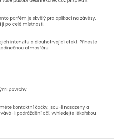
 také působí desinfekčně, což přispívá k
nto parfém je skvělý pro aplikaci na závěsy,
í ji po celé místnosti.
jich intenzitu a dlouhotrvající efekt. Přineste
 jedinečnou atmosféru.
ými povrchy.
jměte kontaktní čočky, jsou-li nasazeny a
á-li podráždění očí, vyhledejte lékařskou