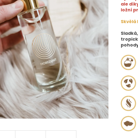
ale dík
ložní p
Skvělá
Sladká,
tropick
pohody