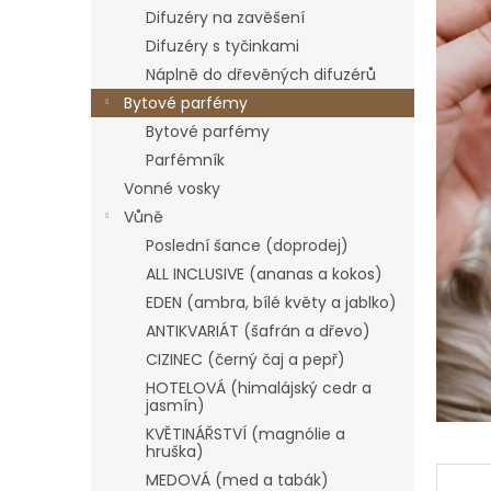
n
Difuzéry na zavěšení
e
Difuzéry s tyčinkami
l
Náplně do dřevěných difuzérů
Bytové parfémy
Bytové parfémy
Parfémník
Vonné vosky
Vůně
Poslední šance (doprodej)
ALL INCLUSIVE (ananas a kokos)
EDEN (ambra, bílé květy a jablko)
ANTIKVARIÁT (šafrán a dřevo)
CIZINEC (černý čaj a pepř)
HOTELOVÁ (himalájský cedr a
jasmín)
KVĚTINÁŘSTVÍ (magnólie a
hruška)
MEDOVÁ (med a tabák)