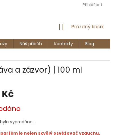
Ů
Přihlášení
NÁKUPNÍ
Prázdný košík
KOŠÍK
azy
Náš příběh
Kontakty
Blog
va a zázvor) | 100 ml
 Kč
odáno
 byla vyprodána…
 parfém je nejen skvělý osvěžovač vzduchu,