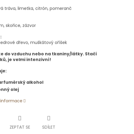
á tráva, limetka, citrón, pomeranč
, skořice, zázvor
:
 cedrové dřevo, muškátový oříšek
te do vzduchu nebo na tkaniny/látky. Stačí
iků, je velmi intenzivní!
je:
arfumérský alkohol
nný olej
í informace
ZEPTAT SE
SDÍLET