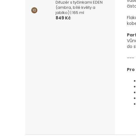
vaše
Difuzér s tyčinkami EDEN
čist
(ambra, bílé květy a
jablko) | 165 ml
Flak
849 Kč
kobe
Par
Vůn
do s
---
Pro