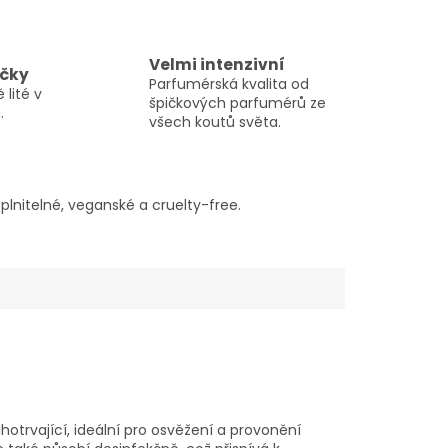
Velmi intenzivní
ičky
Parfumérská kvalita od
 lité v
špičkových parfumérů ze
.
všech koutů světa.
lnitelné, veganské a cruelty-free.
hotrvající, ideální pro osvěžení a provonění