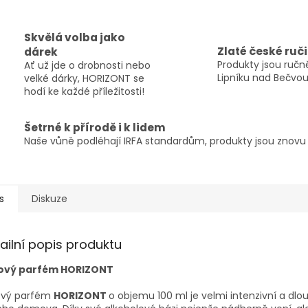
Skvělá volba jako
Zlaté české ruč
dárek
Produkty jsou ručně
Ať už jde o drobnosti nebo
Lipníku nad Bečvou
velké dárky, HORIZONT se
hodí ke každé příležitosti!
Šetrné k přírodě i k lidem
Naše vůně podléhají IRFA standardům, produkty jsou znovu p
s
Diskuze
ailní popis produktu
ový parfém HORIZONT
ový parfém
HORIZONT
o objemu 100 ml je velmi intenzivní a dlou