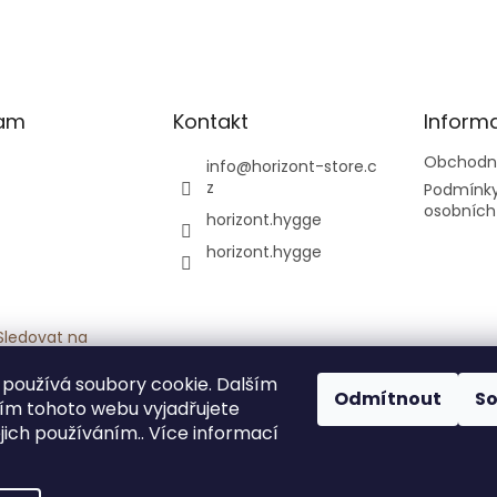
ram
Kontakt
Inform
Obchodn
info
@
horizont-store.c
z
Podmínky
osobních
horizont.hygge
horizont.hygge
Sledovat na
Instagramu
používá soubory cookie. Dalším
Odmítnout
S
m tohoto webu vyjadřujete
ejich používáním.. Více informací