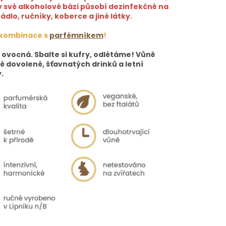
y své alkoholové bázi působí dezinfekčně na
rádlo, ručníky, koberce a jiné látky.
 kombinace s
parfémníkem
!
 ovocná. Sbalte si kufry, odlétáme! Vůně
é dovolené, šťavnatých drinků a letní
.