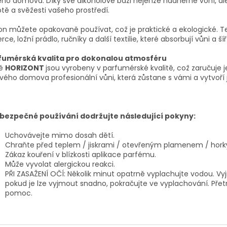
ho domova. Díky své alkoholové bázi nejenže nádherně voní, ale
otě a svěžesti vašeho prostředí.
on můžete opakovaně používat, což je praktické a ekologické. Te
rce, ložní prádlo, ručníky a další textilie, které absorbují vůni a šíř
fumérská kvalita pro dokonalou atmosféru
ě
HORIZONT
jsou vyrobeny v parfumérské kvalitě, což zaručuje je
vého domova profesionální vůni, která zůstane s vámi a vytvoří
 bezpečné používání dodržujte následující pokyny:
Uchovávejte mimo dosah dětí.
Chraňte před teplem / jiskrami / otevřeným plamenem / hork
Zákaz kouření v blízkosti aplikace parfému.
Může vyvolat alergickou reakci.
PŘI ZASAŽENÍ OČÍ: Několik minut opatrně vyplachujte vodou. Vy
pokud je lze vyjmout snadno, pokračujte ve vyplachování. Přetrváv
pomoc.