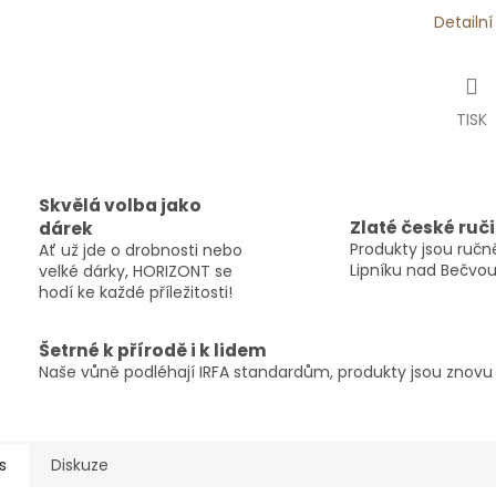
Detailn
TISK
Skvělá volba jako
Zlaté české ruč
dárek
Produkty jsou ručně
Ať už jde o drobnosti nebo
Lipníku nad Bečvou
velké dárky, HORIZONT se
hodí ke každé příležitosti!
Šetrné k přírodě i k lidem
Naše vůně podléhají IRFA standardům, produkty jsou znovu p
s
Diskuze