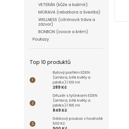
VETERÁN (kůže a kašmír)
MORAVA (rebarbora a švestka)
WELLNESS (citrónová tráva a
zázvor)
BONBON (ovoce a krém)
Poukazy
Top 10 produktů
Bytový parfém EDEN
(ambra, bílé květy a
jablko) | 100 ml
289 Kč
Difuzér s tyčinkami EDEN
(ambra, bílé květy a
jablko) | 165 ml
849 Kč
Dárkový poukaz v hodnotě
500 Kč
500 Kč