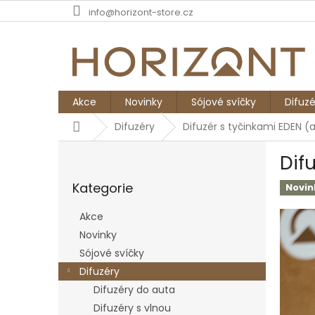
Přejít
info@horizont-store.cz
na
obsah
Akce
Novinky
Sójové svíčky
Difuzé
Domů
Difuzéry
Difuzér s tyčinkami EDEN (a
P
Dif
o
Přeskočit
s
Kategorie
kategorie
Novin
t
r
Akce
a
Novinky
n
Sójové svíčky
n
í
Difuzéry
p
Difuzéry do auta
a
Difuzéry s vlnou