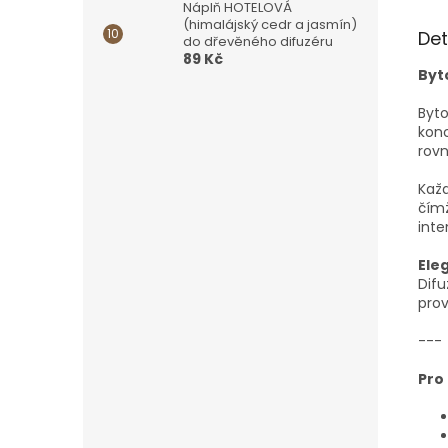
Náplň HOTELOVÁ
(himalájský cedr a jasmín)
Det
do dřevěného difuzéru
89 Kč
Byt
Byto
konc
rov
Každ
čímž
inte
Ele
Dif
prov
---
Pro