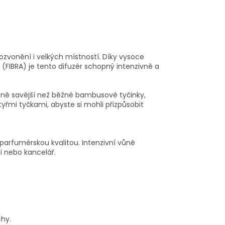
ozvonění i velkých místností. Díky vysoce
IBRA) je tento difuzér schopný intenzivně a
razně savější než běžné bambusové tyčinky,
čtyřmi tyčkami, abyste si mohli přizpůsobit
parfumérskou kvalitou. Intenzivní vůně
i nebo kancelář.
chy.