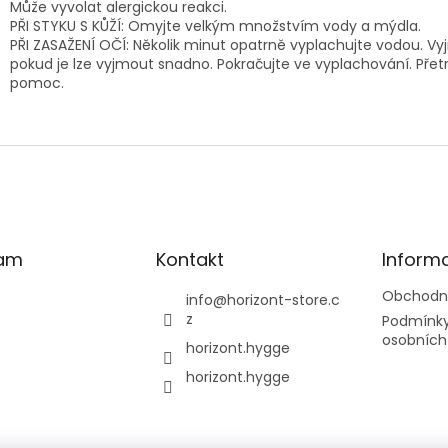
Může vyvolat alergickou reakci.
PŘI STYKU S KŮŽÍ: Omyjte velkým množstvím vody a mýdla.
PŘI ZASAŽENÍ OČÍ: Několik minut opatrně vyplachujte vodou. Vy
pokud je lze vyjmout snadno. Pokračujte ve vyplachování. Přetrváv
pomoc.
ram
Kontakt
Inform
Obchodn
info
@
horizont-store.c
z
Podmínky
osobních
horizont.hygge
horizont.hygge