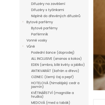
n
Difuzéry na zavěšení
e
Difuzéry s tyčinkami
l
Náplně do dřevěných difuzérů
Bytové parfémy
Bytové parfémy
Parfémník
Vonné vosky
Vůně
Poslední šance (doprodej)
ALL INCLUSIVE (ananas a kokos)
EDEN (ambra, bílé květy a jablko)
ANTIKVARIÁT (šafrán a dřevo)
CIZINEC (černý čaj a pepř)
HOTELOVÁ (himalájský cedr a
jasmín)
KVĚTINÁŘSTVÍ (magnólie a
hruška)
MEDOVÁ (med a tabák)