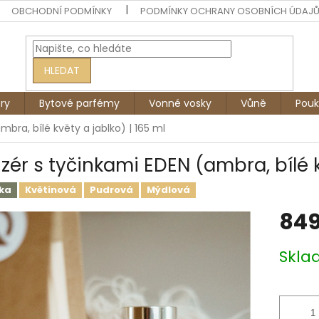
OBCHODNÍ PODMÍNKY
PODMÍNKY OCHRANY OSOBNÍCH ÚDAJ
HLEDAT
ry
Bytové parfémy
Vonné vosky
Vůně
Pouk
mbra, bílé květy a jablko) | 165 ml
uzér s tyčinkami EDEN (ambra, bílé k
ka
Květinová
Pudrová
Mýdlová
849
Měrná
Skl
cena: