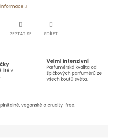
í informace
ZEPTAT SE
SDÍLET
Velmi intenzivní
ičky
Parfumérská kvalita od
 lité v
špičkových parfumérů ze
.
všech koutů světa.
lnitelné, veganské a cruelty-free.