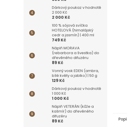
Dárkový poukaz v hodnotě
2 000 Kč
2 000 Kč
100 % sójová svíčka
HOTELOVÁ (himalájský
cedr a jasmín) | 400 ml
749 Kč
Náplň MORAVA
(rebarbora a švestka) do
dřevěného difuzéru
89 Kč
Vonný vosk EDEN (ambra,
bílé květy a jablko) | 50 g
129 Kč
Dárkový poukaz v hodnotě
1 000 Kč
1 000 Kč
Náplň VETERÁN (kůže a
kašmír) do dřevěného
difuzéru
Popi
89 Kč