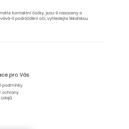
jměte kontaktní čočky, jsou-li nasazeny a
á-li podráždění očí, vyhledejte lékařskou
ace pro Vás
í podmínky
 ochrany
 údajů