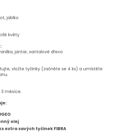
t, jablko
bílé květy
:
anilka, jantar, santalové dřevo
:
ujte, vložte tyčinky (začněte se 4 ks) a umístěte
anu.
ě 3 měsíce.
je:
UGEO
nný olej
ks extra savých tyčinek FIBRA