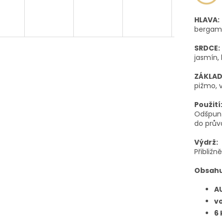
HLAVA:
bergamo
SRDCE:
jasmín, 
ZÁKLAD
pižmo, v
Použití
Odšpunt
do prův
Výdrž:
Přibližn
Obsahu
A
vo
6 