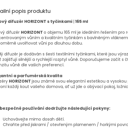
ailní popis produktu
ový difuzér HORIZONT s tyčinkami
|
165 ml
vý difuzér
HORIZONT
o objemu 165 ml je ideálním řešením pro r
entrovaným vůním a kvalitním tyčinkám s bavlněným vláknem (F
noměrně uvolňovat vůni po dlouhou dobu.
ý difuzér je dodáván s šesti textilními tyčinkami, které jsou vý
 zajišťují silnější a rychlejší rozptyl vůně. Doporučujeme začít s 
nzitu vůně dle vašich preferencí.
gantní a parfumérská kvalita
uzéry
HORIZONT
jsou známé svou elegantní estetikou a vysokou 
oní každý kout vašeho domova, ať už jde o obývací pokoj, ložnic
 bezpečné používání dodržujte následující pokyny:
Uchovávejte mimo dosah dětí.
Chraňte před jiskrami / otevřeným plamenem / horkými povr