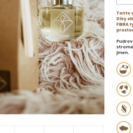
Tento v
Díky si
FIBRA t
prosto
Pudrov
stromem
jmen.