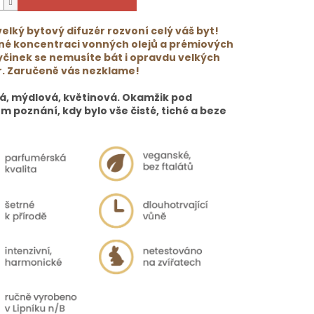
elký bytový difuzér rozvoní celý váš byt!
lné koncentraci vonných olejů a prémiových
yčinek se nemusíte bát i opravdu velkých
r. Zaručeně vás nezklame!
á, mýdlová, květinová. Okamžik pod
 poznání, kdy bylo vše čisté, tiché a beze