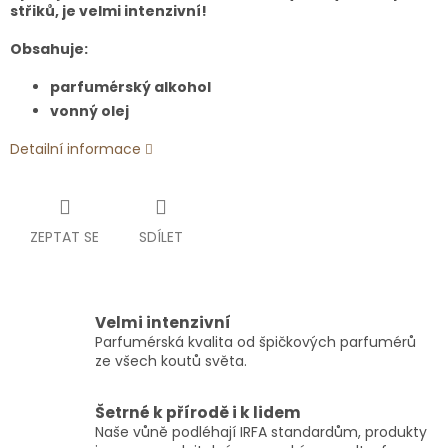
střiků, je velmi intenzivní!
Obsahuje:
parfumérský alkohol
vonný olej
Detailní informace
ZEPTAT SE
SDÍLET
Velmi intenzivní
Parfumérská kvalita od špičkových parfumérů
ze všech koutů světa.
Šetrné k přírodě i k lidem
Naše vůně podléhají IRFA standardům, produkty