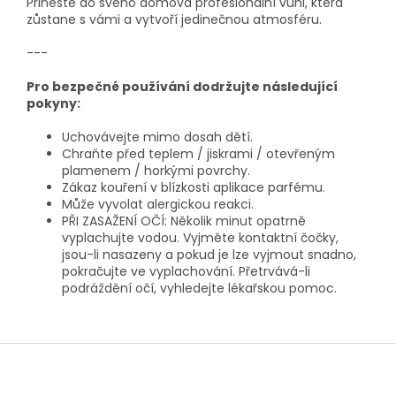
Přineste do svého domova profesionální vůni, která
zůstane s vámi a vytvoří jedinečnou atmosféru.
---
Pro bezpečné používání dodržujte následující
pokyny:
Uchovávejte mimo dosah dětí.
Chraňte před teplem / jiskrami / otevřeným
plamenem / horkými povrchy.
Zákaz kouření v blízkosti aplikace parfému.
Může vyvolat alergickou reakci.
PŘI ZASAŽENÍ OČÍ: Několik minut opatrně
vyplachujte vodou. Vyjměte kontaktní čočky,
jsou-li nasazeny a pokud je lze vyjmout snadno,
pokračujte ve vyplachování. Přetrvává-li
podráždění očí, vyhledejte lékařskou pomoc.
Z
á
p