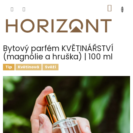
Přejít
NÁKUP
na
obsah
KOŠÍK
Bytový parfém KVĚTINÁŘSTVÍ
(magnólie a hruška) | 100 ml
Tip
Květinová
Svěží