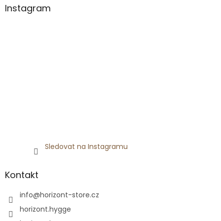
a
Instagram
t
í
Sledovat na Instagramu
Kontakt
info
@
horizont-store.cz
horizont.hygge