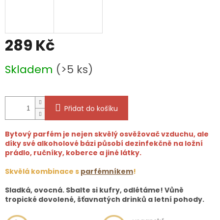
289 Kč
Měrná
Skladem
(>5 ks)
cena:
Přidat do košíku
Bytový parfém je nejen skvělý osvěžovač vzduchu, ale
díky své alkoholové bázi působí dezinfekčně na ložní
prádlo, ručníky, koberce a jiné látky.
Skvělá kombinace s
parfémníkem
!
Sladká, ovocná. Sbalte si kufry, odlétáme! Vůně
tropické dovolené, šťavnatých drinků a letní pohody.