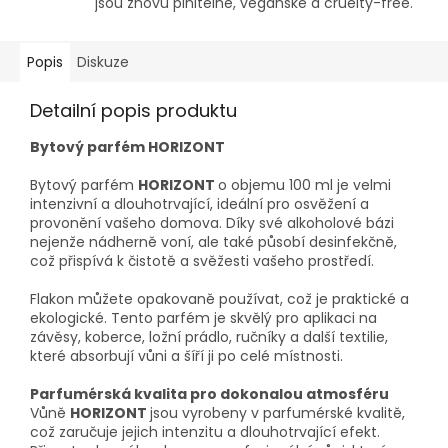
jsou znovu plnitelné, veganské a cruelty-free.
Popis
Diskuze
Detailní popis produktu
Bytový parfém HORIZONT
Bytový parfém
HORIZONT
o objemu 100 ml je velmi
intenzivní a dlouhotrvající, ideální pro osvěžení a
provonění vašeho domova. Díky své alkoholové bázi
nejenže nádherně voní, ale také působí desinfekčně,
což přispívá k čistotě a svěžesti vašeho prostředí.
Flakon můžete opakovaně používat, což je praktické a
ekologické. Tento parfém je skvělý pro aplikaci na
závěsy, koberce, ložní prádlo, ručníky a další textilie,
které absorbují vůni a šíří ji po celé místnosti.
Parfumérská kvalita pro dokonalou atmosféru
Vůně
HORIZONT
jsou vyrobeny v parfumérské kvalitě,
což zaručuje jejich intenzitu a dlouhotrvající efekt.