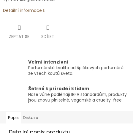
Detailní informace
ZEPTAT SE
SDÍLET
Velmi intenzivní
Parfumérská kvalita od špičkových parfumérů
ze všech koutů světa.
Šetrné k přírodě i k lidem
Naše vůně podléhají IRFA standardům, produkty
jsou znovu plnitelné, veganské a cruelty-free.
Popis
Diskuze
Detailní popis produktu