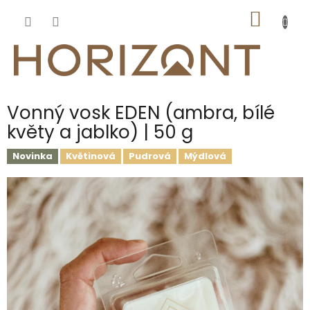
Přejít
NÁKUP
na
obsah
KOŠÍK
Vonný vosk EDEN (ambra, bílé
květy a jablko) | 50 g
Novinka
Květinová
Pudrová
Mýdlová