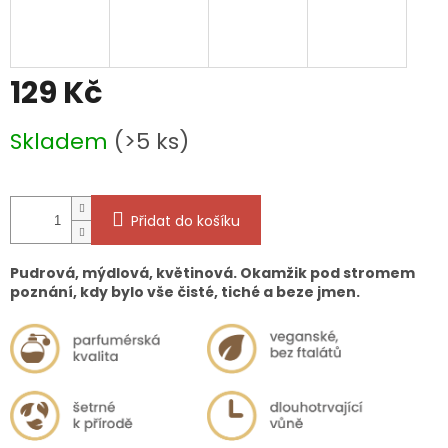
129 Kč
Měrná
Skladem
(>5 ks)
cena:
Přidat do košíku
Pudrová, mýdlová, květinová. Okamžik pod stromem
poznání, kdy bylo vše čisté, tiché a beze jmen.