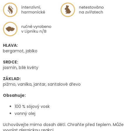
HLAVA:
bergamot, jablko
SRDCE:
jasmín, bílé květy
ZÁKLAD:
pižmo, vanilka, jantar, santalové dřevo
Obsahuje:
100 % sójový vosk
vonný olej
Uchovávejte mimo dosah dětí. Chraňte před teplem. Může
vyvolat alergickou reakci.