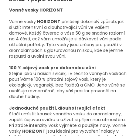
Vonné vosky HORIZONT
Vonné vosky
HORIZONT
přinášejí dokonalý způsob, jak
si užít intenzivní a dlouhotrvající vůni ve vašem
domově. Každý čtverec o váze 50 g se snadno rozlomí
na 4 části, což vám umožňuje si dávkovat vůni podle
aktuální potřeby. Tyto vosky jsou určeny pro použití v
aromalampách s glazurovanou miskou, kde se jemně
rozpustí a uvolní svou vůni.
100 % sójový vosk pro dokonalou vůni
Stejně jako u našich svíček, i v těchto vonných voskách
používáme 100 % přírodní sójový vosk, který je
ekologický, veganský, bez ftalátů a GMO. Jeho vůně se
uvolňuje rovnoměrně, aby váš prostor provoněl na
dlouhé hodiny.
Jednoduché použití, dlouhotrvající efekt
Stačí umístit kousek vonného vosku do aromalampy,
zapálit čajovou svíčku a užívat si příjemnou atmosféru.
Při ztrátě intenzity vosk vyjměte a použijte nový. Vonné
vosky
HORIZONT
jsou ideální pro vytvoření nálady v