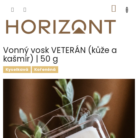
Přejít
NÁKUP
na
obsah
KOŠÍK
Vonný vosk VETERÁN (kůže a
kašmír) | 50 g
Kyselkavá
Kořeněná