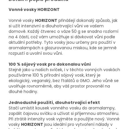
Vonné vosky HORIZONT
Vonné vosky
HORIZONT
přinášejí dokonalý způsob, jak
si užít intenzivní a dlouhotrvající vůni ve vašem
domově. Každý čtverec o váze 50 g se snadno rozlomí
na 4 části, což vám umožňuje si dávkovat vůni podle
aktuální potřeby. Tyto vosky jsou určeny pro použití v
aromalampách s glazurovanou miskou, kde se jemně
rozpustí a uvolní svou vůni.
100 % sójový vosk pro dokonalou vůni
Stejně jako u našich svíček, i v těchto vonných voskách
používáme 100 % přírodní sójový vosk, který je
ekologický, veganský, bez ftalátů a GMO. Jeho vůně se
uvolňuje rovnoměrně, aby váš prostor provoněl na
dlouhé hodiny.
Jednoduché použití, dlouhotrvající efekt
Stačí umístit kousek vonného vosku do aromalampy,
zapálit čajovou svíčku a užívat si příjemnou atmosféru.
Při ztrátě intenzity vosk vyjměte a použijte nový. Vonné
vosky
HORIZONT
jsou ideální pro vytvoření nálady v