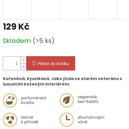
129 Kč
Měrná
Skladem
(>5 ks)
cena:
Přidat do košíku
Kořeněná, kyselkavá. Jako jízda ve starém veteránu s
luxusním koženým interiérem.