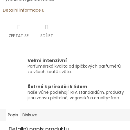
Detailní informace
ZEPTAT SE
SDÍLET
Velmi intenzivní
Parfumérská kvalita od špičkových parfumérů
ze všech koutů světa.
Šetrné k přírodě i k lidem
Naše vůně podléhají IRFA standardům, produkty
jsou znovu plnitelné, veganské a cruelty-free.
Popis
Diskuze
Detailní popis produktu