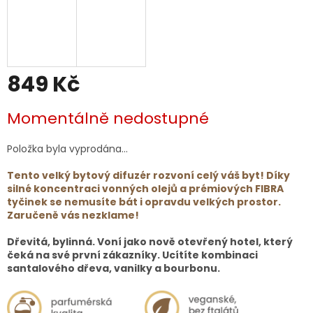
849 Kč
Měrná
Momentálně nedostupné
cena:
Položka byla vyprodána…
Tento velký bytový difuzér rozvoní celý váš byt! Díky
silné koncentraci vonných olejů a prémiových FIBRA
tyčinek se nemusíte bát i opravdu velkých prostor.
Zaručeně vás nezklame!
Dřevitá, bylinná. Voní jako nově otevřený hotel, který
čeká na své první zákazníky. Ucítíte kombinaci
santalového dřeva, vanilky a bourbonu.