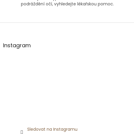
podráždění očí, vyhledejte lékařskou pomoc.
Z
á
p
a
Instagram
t
í
Sledovat na Instagramu