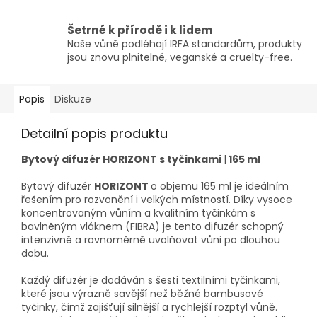
Šetrné k přírodě i k lidem
Naše vůně podléhají IRFA standardům, produkty
jsou znovu plnitelné, veganské a cruelty-free.
Popis
Diskuze
Detailní popis produktu
Bytový difuzér HORIZONT s tyčinkami
|
165 ml
Bytový difuzér
HORIZONT
o objemu 165 ml je ideálním
řešením pro rozvonění i velkých místností. Díky vysoce
koncentrovaným vůním a kvalitním tyčinkám s
bavlněným vláknem (FIBRA) je tento difuzér schopný
intenzivně a rovnoměrně uvolňovat vůni po dlouhou
dobu.
Každý difuzér je dodáván s šesti textilními tyčinkami,
které jsou výrazně savější než běžné bambusové
tyčinky, čímž zajišťují silnější a rychlejší rozptyl vůně.