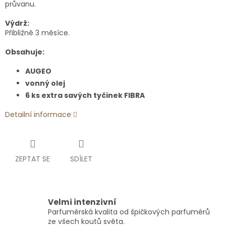
průvanu.
Výdrž:
Přibližně 3 měsíce.
Obsahuje:
AUGEO
vonný olej
6 ks extra savých tyčinek FIBRA
Detailní informace
ZEPTAT SE
SDÍLET
Velmi intenzivní
Parfumérská kvalita od špičkových parfumérů
ze všech koutů světa.