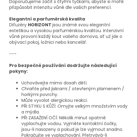
Doporučujeme začít s čtyřmi tyčkami, abyste si mohli
přizpůsobit intenzitu vůně dle vašich preferencí.
Elegantní a parfumérská kvalita
Difuzéry
HORIZONT
jsou známé svou elegantní
estetikou a vysokou parfumérskou kvalitou. Intenzivní
vůně provoní každý kout vašeho domova, ať už jde o
obývací pokoj, ložnici nebo kancelář.
---
Pro bezpečné používání dodržujte následující
pokyny:
Uchovávejte mimo dosah dětí.
Chraňte před jiskrami / otevřeným plamenem /
horkými povrchy.
Může vyvolat alergickou reakci.
PŘI STYKU S KŮŽÍ: Omyjte velkým množstvím vody
a mýdla.
PŘI ZASAŽENÍ OČÍ: Několik minut opatrně
vyplachujte vodou. Vyjměte kontaktní čočky,
jsou-li nasazeny a pokud je lze vyjmout snadno.
Pokračujte ve vyplachování. Přetrvává-li