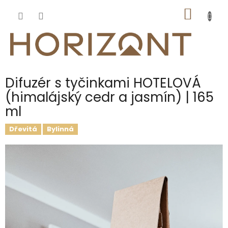
Přejít
NÁKUP
na
obsah
KOŠÍK
Difuzér s tyčinkami HOTELOVÁ
(himalájský cedr a jasmín) | 165
ml
Dřevitá
Bylinná