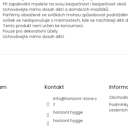
Při zapalování myslete na svou bezpečnost i bezpečnost okolí.
Uchovávejte mimo dosah dětí a domácích mazlíčků.
Parfémy obsažené ve svíčkách mohou způsobovat podráždění 
svíček se nedoporučuje v místnostech, kde se nacházejí děti do
Tento produkt není určen ke konzumaci.
Pouze pro dekorativní účely.
Uchovávejte mimo dosah dětí.
ram
Kontakt
Inform
Obchodn
info
@
horizont-store.c
z
Podmínky
osobních
horizont.hygge
horizont.hygge