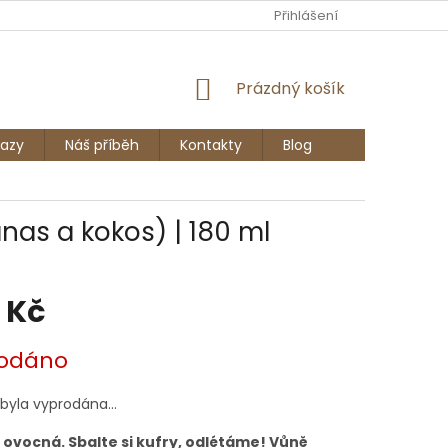
Ů
Přihlášení
NÁKUPNÍ
Prázdný košík
KOŠÍK
azy
Náš příběh
Kontakty
Blog
nas a kokos) | 180 ml
 Kč
odáno
 byla vyprodána…
 ovocná. Sbalte si kufry, odlétáme! Vůně