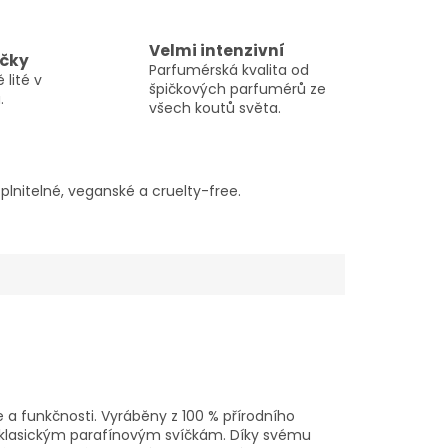
Velmi intenzivní
ičky
Parfumérská kvalita od
 lité v
špičkových parfumérů ze
.
všech koutů světa.
lnitelné, veganské a cruelty-free.
a funkčnosti. Vyráběny z 100 % přírodního
e klasickým parafínovým svíčkám. Díky svému