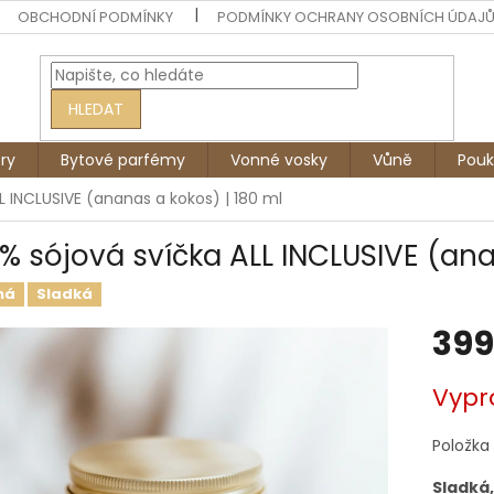
OBCHODNÍ PODMÍNKY
PODMÍNKY OCHRANY OSOBNÍCH ÚDAJ
HLEDAT
ry
Bytové parfémy
Vonné vosky
Vůně
Pouk
L INCLUSIVE (ananas a kokos) | 180 ml
 % sójová svíčka ALL INCLUSIVE (ana
ná
Sladká
399
Měrná
Vypr
cena:
Položka
Sladká,