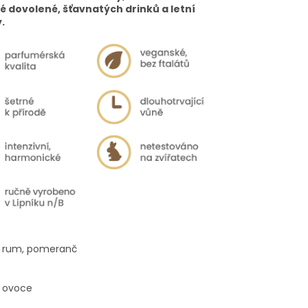
é dovolené, šťavnatých drinků a letní
.
 rum, pomeranč
 ovoce