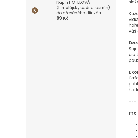
slož
Náplň HOTELOVÁ
(himalájský cedr a jasmín)
do dřevěného difuzéru
Každ
89 Kč
vlas
hoře
váš 
Des
Sójo
ale 
použ
Eko
Každ
pohl
hodi
---
Pro