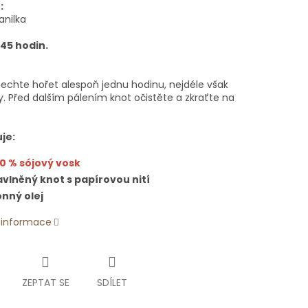
:
anilka
 45 hodin.
nechte hořet alespoň jednu hodinu, nejdéle však
y. Před dalším pálením knot očistěte a zkraťte na
je:
0 % sójový vosk
vlněný knot s papírovou nití
nný olej
í informace
ZEPTAT SE
SDÍLET