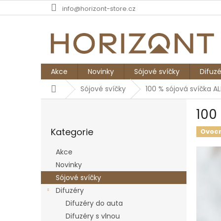
Přejít
info@horizont-store.cz
na
obsah
Akce
Novinky
Sójové svíčky
Difuzé
Domů
Sójové svíčky
100 % sójová svíčka AL
P
100
o
Přeskočit
s
Kategorie
kategorie
Ovoc
t
r
Akce
a
Novinky
n
Sójové svíčky
n
í
Difuzéry
p
Difuzéry do auta
a
Difuzéry s vlnou