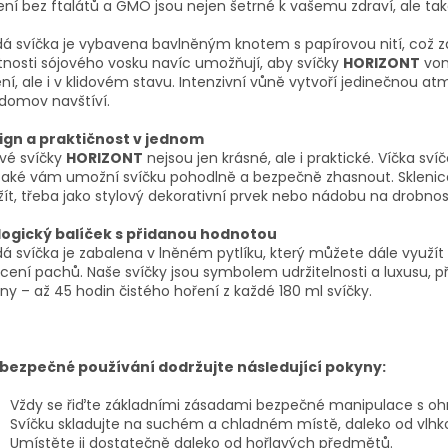
ení bez ftalátů a GMO jsou nejen šetrné k vašemu zdraví, ale tak
á svíčka je vybavena bavlněným knotem s papírovou nití, což za
tnosti sójového vosku navíc umožňují, aby svíčky
HORIZONT
von
ní, ale i v klidovém stavu. Intenzivní vůně vytvoří jedinečnou 
domov navštíví.
ign a praktičnost v jednom
vé svíčky
HORIZONT
nejsou jen krásné, ale i praktické. Víčka sví
také vám umožní svíčku pohodlně a bezpečně zhasnout. Sklenice
ít, třeba jako stylový dekorativní prvek nebo nádobu na drobnost
logický balíček s přidanou hodnotou
á svíčka je zabalena v lněném pytlíku, který můžete dále využít 
cení pachů. Naše svíčky jsou symbolem udržitelnosti a luxusu,
ny – až 45 hodin čistého hoření z každé 180 ml svíčky.
 bezpečné používání dodržujte následující pokyny:
Vždy se řiďte základními zásadami bezpečné manipulace s o
Svíčku skladujte na suchém a chladném místě, daleko od vlhkos
Umístěte ji dostatečně daleko od hořlavých předmětů.