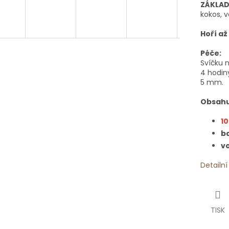
ZÁKLAD
kokos, v
Hoří až
Péče:
Svíčku 
4 hodin
5 mm.
Obsahu
10
ba
vo
Detailn
TISK