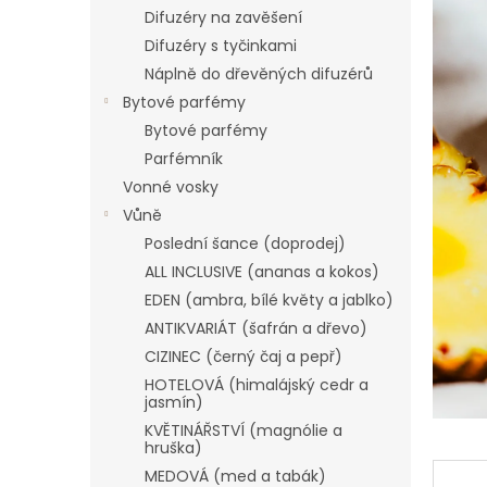
n
Difuzéry na zavěšení
e
Difuzéry s tyčinkami
l
Náplně do dřevěných difuzérů
Bytové parfémy
Bytové parfémy
Parfémník
Vonné vosky
Vůně
Poslední šance (doprodej)
ALL INCLUSIVE (ananas a kokos)
EDEN (ambra, bílé květy a jablko)
ANTIKVARIÁT (šafrán a dřevo)
CIZINEC (černý čaj a pepř)
HOTELOVÁ (himalájský cedr a
jasmín)
KVĚTINÁŘSTVÍ (magnólie a
hruška)
MEDOVÁ (med a tabák)