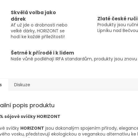
Skvělá volba jako
Zlaté české ruč
dárek
Produkty jsou ručně
Ať už jde o drobnosti nebo
Lipníku nad Bečvou
velké dárky, HORIZONT se
hodí ke každé příležitosti!
Šetrné k přírodě i k lidem
Naše vůně podléhají IRFA standardům, produkty jsou znovu p
s
Diskuze
ailní popis produktu
 % sójové svíčky HORIZONT
vé svíčky
HORIZONT
jsou dokonalým spojením přírody, elegance 
vého vosku, představují ekologickou a veganskou alternativu k