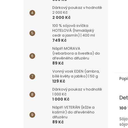
Dárkový poukaz v hodnotě
2 000 Kč
2 000 Kč
100 % sójová svíčka
HOTELOVÁ (himalájský
cedr a jasmín) | 400 ml
749 Kč
Náplň MORAVA
(rebarbora a švestka) do
dřevěného difuzéru
89 Kč
Vonný vosk EDEN (ambra,
bílé květy a jablko) | 50 g
Popi
129 Kč
Dárkový poukaz v hodnotě
1 000 Kč
Det
1 000 Kč
Náplň VETERÁN (kůže a
100
kašmír) do dřevěného
difuzéru
Sójo
89 Kč
sójo