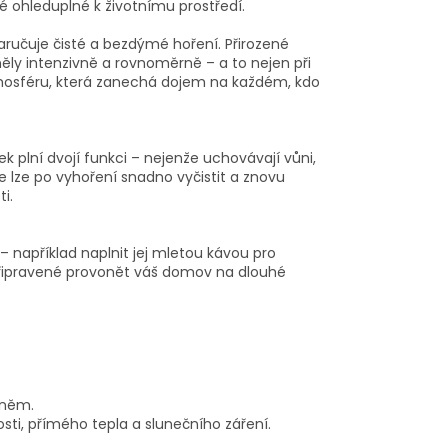
é ohleduplné k životnímu prostředí.
ručuje čisté a bezdýmé hoření. Přirozené
ěly intenzivně a rovnoměrně – a to nejen při
atmosféru, která zanechá dojem na každém, kdo
ček plní dvojí funkci – nejenže uchovávají vůni,
 lze po vyhoření snadno vyčistit a znovu
i.
– například naplnit jej mletou kávou pro
 připravené provonět váš domov na dlouhé
hněm.
ti, přímého tepla a slunečního záření.