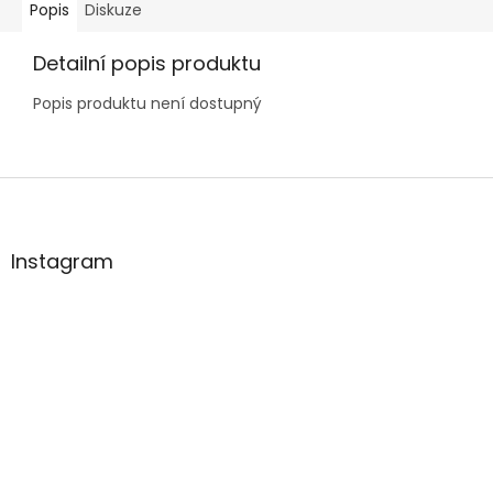
Popis
Diskuze
Detailní popis produktu
Popis produktu není dostupný
Z
á
p
a
Instagram
t
í