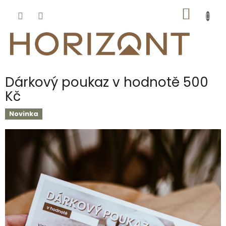
Přejít
NÁKUP
na
obsah
KOŠÍK
Dárkový poukaz v hodnotě 500
Kč
Novinka