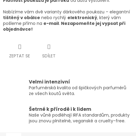
Platnost poukazu je půl roku
od data vystavení.
Nabízíme vám dvě varianty dárkového poukazu – elegantní
tištěný v obálce
nebo rychlý
elektronický
, který vám
pošleme přímo na
e-mail
.
Nezapomeňte jej vypsat při
objednávce!
ZEPTAT SE
SDÍLET
Velmi intenzivní
Parfumérská kvalita od špičkových parfumérů
ze všech koutů světa.
Šetrné k přírodě i k lidem
Naše vůně podléhají IRFA standardům, produkty
jsou znovu plnitelné, veganské a cruelty-free.