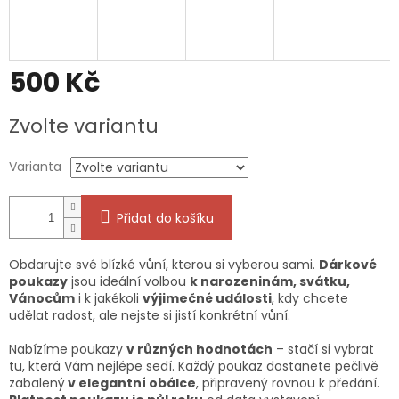
500 Kč
Měrná
Zvolte variantu
cena:
Varianta
Přidat do košíku
Obdarujte své blízké vůní, kterou si vyberou sami.
Dárkové
poukazy
jsou ideální volbou
k narozeninám, svátku,
Vánocům
i k jakékoli
výjimečné události
, kdy chcete
udělat radost, ale nejste si jistí konkrétní vůní.
Nabízíme poukazy
v různých hodnotách
– stačí si vybrat
tu, která Vám nejlépe sedí. Každý poukaz dostanete pečlivě
zabalený
v elegantní obálce
, připravený rovnou k předání.