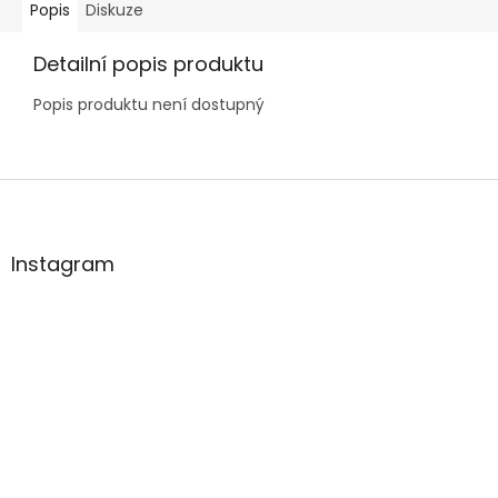
Popis
Diskuze
Detailní popis produktu
Popis produktu není dostupný
Z
á
p
a
Instagram
t
í