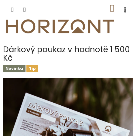
Přejít
NÁKUP
na
obsah
KOŠÍK
Dárkový poukaz v hodnotě 1 500
Kč
Novinka
Tip