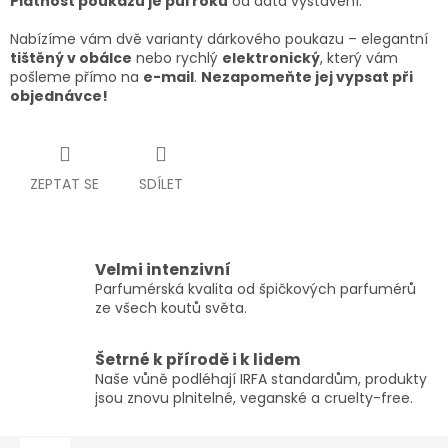
Platnost poukazu je půl roku
od data vystavení.
Nabízíme vám dvě varianty dárkového poukazu – elegantní
tištěný v obálce
nebo rychlý
elektronický
, který vám
pošleme přímo na
e-mail
.
Nezapomeňte jej vypsat při
objednávce!
ZEPTAT SE
SDÍLET
Velmi intenzivní
Parfumérská kvalita od špičkových parfumérů
ze všech koutů světa.
Šetrné k přírodě i k lidem
Naše vůně podléhají IRFA standardům, produkty
jsou znovu plnitelné, veganské a cruelty-free.