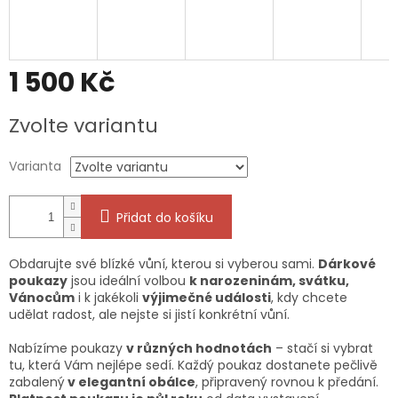
1 500 Kč
Měrná
Zvolte variantu
cena:
Varianta
Přidat do košíku
Obdarujte své blízké vůní, kterou si vyberou sami.
Dárkové
poukazy
jsou ideální volbou
k narozeninám, svátku,
Vánocům
i k jakékoli
výjimečné události
, kdy chcete
udělat radost, ale nejste si jistí konkrétní vůní.
Nabízíme poukazy
v různých hodnotách
– stačí si vybrat
tu, která Vám nejlépe sedí. Každý poukaz dostanete pečlivě
zabalený
v elegantní obálce
, připravený rovnou k předání.