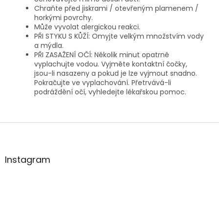
Chraňte před jiskrami / otevřeným plamenem /
horkými povrchy.
Může vyvolat alergickou reakci.
PŘI STYKU S KŮŽÍ: Omyjte velkým množstvím vody
a mýdla.
PŘI ZASAŽENÍ OČÍ: Několik minut opatrně
vyplachujte vodou. Vyjměte kontaktní čočky,
jsou-li nasazeny a pokud je lze vyjmout snadno.
Pokračujte ve vyplachování. Přetrvává-li
podráždění očí, vyhledejte lékařskou pomoc.
Z
á
p
a
Instagram
t
í