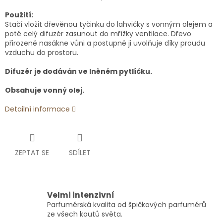
Použití:
Stačí vložit dřevěnou tyčinku do lahvičky s vonným olejem a
poté celý difuzér zasunout do mřížky ventilace. Dřevo
přirozeně nasákne vůni a postupně ji uvolňuje díky proudu
vzduchu do prostoru.
Difuzér je dodáván ve lněném pytlíčku.
Obsahuje vonný olej.
Detailní informace
ZEPTAT SE
SDÍLET
Velmi intenzivní
Parfumérská kvalita od špičkových parfumérů
ze všech koutů světa.