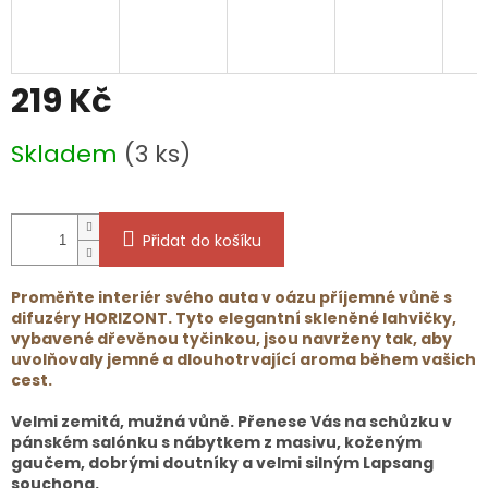
219 Kč
Měrná
Skladem
(3 ks)
cena:
Přidat do košíku
Proměňte interiér svého auta v oázu příjemné vůně s
difuzéry
HORIZONT
. Tyto elegantní skleněné lahvičky,
vybavené dřevěnou tyčinkou, jsou navrženy tak, aby
uvolňovaly jemné a dlouhotrvající aroma během vašich
cest.
Velmi zemitá, mužná vůně. Přenese Vás na schůzku v
pánském salónku s nábytkem z masivu, koženým
gaučem, dobrými doutníky a velmi silným Lapsang
souchong.