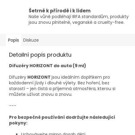
Šetrné k přírodě i k lidem
Naše vůně podléhají IRFA standardům, produkty
jsou znovu plnitelné, veganské a cruelty-free.
Popis
Diskuze
Detailní popis produktu
Difuzéry HORIZONT do auta (9 ml)
Difuzéry
HORIZONT
jsou ideálním doplňkem pro
každodenní jízdy i dlouhé výlety. Bez hoření, bez
starostí – jen čistá a příjemná atmosféra, kterou si
můžete užívat znovu a znovu.
---
Pro bezpečné používání dodržujte následující
pokyny:
Uchovávejte mimo dosah dětí.