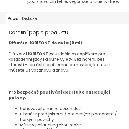
jsou znovu plnitelné, veganské a cruelty-free.
Popis
Diskuze
Detailní popis produktu
Difuzéry HORIZONT do auta (9 ml)
Difuzéry
HORIZONT
jsou ideálním doplňkem pro
každodenní jízdy i dlouhé výlety. Bez hoření, bez
starostí – jen čistá a příjemná atmosféra, kterou si
můžete užívat znovu a znovu.
---
Pro bezpečné používání dodržujte následující
pokyny:
Uchovávejte mimo dosah dětí.
Chraňte před jiskrami / otevřeným plamenem /
horkými povrchy.
Může vyvolat alergickou reakci.