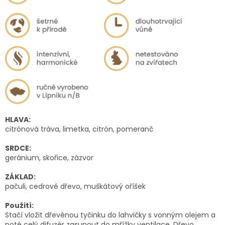
HLAVA:
citrónová tráva, limetka, citrón, pomeranč
SRDCE:
geránium, skořice, zázvor
ZÁKLAD:
pačuli, cedrové dřevo, muškátový oříšek
Použití:
Stačí vložit dřevěnou tyčinku do lahvičky s vonným olejem a
poté celý difuzér zasunout do mřížky ventilace. Dřevo