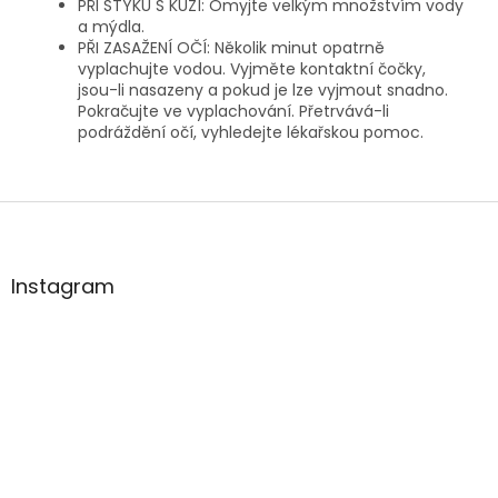
PŘI STYKU S KŮŽÍ: Omyjte velkým množstvím vody
a mýdla.
PŘI ZASAŽENÍ OČÍ: Několik minut opatrně
vyplachujte vodou. Vyjměte kontaktní čočky,
jsou-li nasazeny a pokud je lze vyjmout snadno.
Pokračujte ve vyplachování. Přetrvává-li
podráždění očí, vyhledejte lékařskou pomoc.
Z
á
p
a
Instagram
t
í