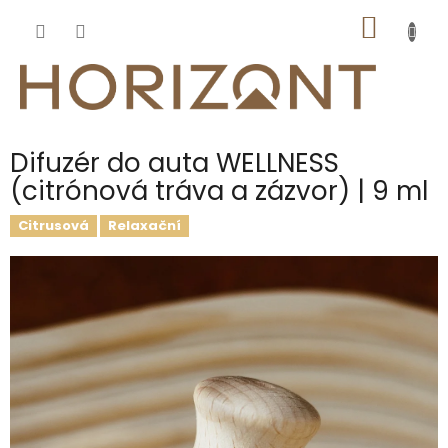
Přejít
NÁKUP
na
obsah
KOŠÍK
Difuzér do auta WELLNESS
(citrónová tráva a zázvor) | 9 ml
Citrusová
Relaxační