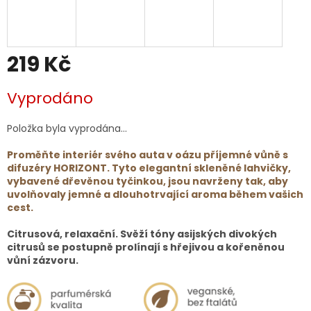
219 Kč
Měrná
Vyprodáno
cena:
Položka byla vyprodána…
Proměňte interiér svého auta v oázu příjemné vůně s
difuzéry
HORIZONT
. Tyto elegantní skleněné lahvičky,
vybavené dřevěnou tyčinkou, jsou navrženy tak, aby
uvolňovaly jemné a dlouhotrvající aroma během vašich
cest.
Citrusová, relaxační. Svěží tóny asijských divokých
citrusů se postupně prolínají s hřejivou a kořeněnou
vůní zázvoru.