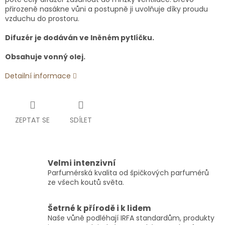
přirozeně nasákne vůni a postupně ji uvolňuje díky proudu
vzduchu do prostoru.
Difuzér je dodáván ve lněném pytlíčku.
Obsahuje vonný olej.
Detailní informace
ZEPTAT SE
SDÍLET
Velmi intenzivní
Parfumérská kvalita od špičkových parfumérů
ze všech koutů světa.
Šetrné k přírodě i k lidem
Naše vůně podléhají IRFA standardům, produkty