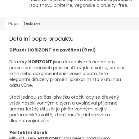
jsou znovu plnitelné, veganské a cruelty-free.
Popis
Diskuze
Detailní popis produktu
Difuzér HORIZONT na zavěšení (9 ml)
Difuzéry
HORIZONT
jsou dokonalým řešením pro
provonění menších prostor. Ať už jde o šatnu, předsíň,
skříň nebo dokonce interiér vašeho auta, tyto
elegantní difuzéry promění jakékoli místo v útulnou
oázu vůně.
Stačí jednou za čas lahvičku otočit, aby se dřevěný
vršek nasákl vonným olejem a uvolňoval příjemné
aroma. Každý difuzér je plněn vonnými oleji v
parfumérské kvalitě, které zaručují intenzivní a
dlouhotrvající vůni.
Perfektní dárek
Mini difuzéry
HORIZONT
jsou nejen praktickým