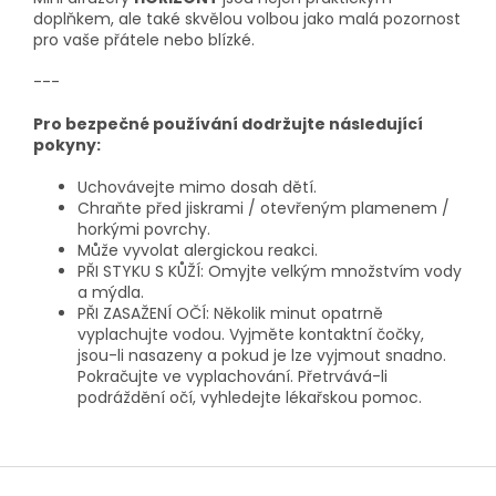
doplňkem, ale také skvělou volbou jako malá pozornost
pro vaše přátele nebo blízké.
---
Pro bezpečné používání dodržujte následující
pokyny:
Uchovávejte mimo dosah dětí.
Chraňte před jiskrami / otevřeným plamenem /
horkými povrchy.
Může vyvolat alergickou reakci.
PŘI STYKU S KŮŽÍ: Omyjte velkým množstvím vody
a mýdla.
PŘI ZASAŽENÍ OČÍ: Několik minut opatrně
vyplachujte vodou. Vyjměte kontaktní čočky,
jsou-li nasazeny a pokud je lze vyjmout snadno.
Pokračujte ve vyplachování. Přetrvává-li
podráždění očí, vyhledejte lékařskou pomoc.
Z