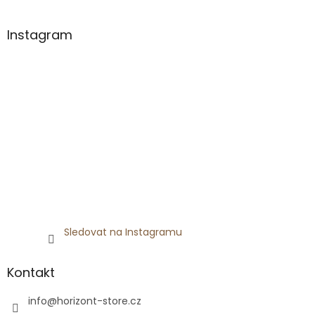
á
p
a
Instagram
t
í
Sledovat na Instagramu
Kontakt
info
@
horizont-store.cz