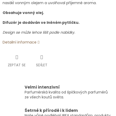
nasákl vonným olejem a uvolňoval příjemné aroma.
Obsahuje vonný olej.
Difuzér je dodáván ve lněném pytlíčku.
Design se může lehce lišit podle nabídky.
Detailní informace
ZEPTAT SE
SDÍLET
Velmi intenzivní
Parfumérská kvalita od špičkových parfumérů
ze všech koutů světa.
Šetrné k přírodě i k lidem
Naše vůně podléhají IRFA standardům, produkty