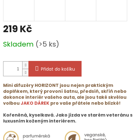
219 Kč
Měrná
Skladem
(>5 ks)
cena:
Přidat do košíku
Mini difuzéry HORIZONT jsou nejen praktickým
doplňkem, který provoní šatnu, předsíň, skříň nebo
dokonce interiér vašeho auta, ale jsou také skvělou
volbou
JAKO DÁREK
pro vaše přátele nebo blízké!
Kořeněná, kyselkavá. Jako jízda ve starém veteránu s
luxusním koženým interiérem.