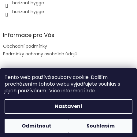
horizont.hygge
horizont.hygge
Informace pro Vás
Obchodní podmínky
Podmínky ochrany osobních údajů
Tento web používá soubory cookie. Dalším
procházením tohoto webu vyjadřujete souhlas s
jejich používáním.. Více informací
zde
.
Nastavení
Vytvořil Shoptet
Odmítnout
Souhlasím
Copyright 2026
HORIZONT
. Všechna práva vyhrazena.
Poštovné zdarma při objednávce nad 1 500 Kč!